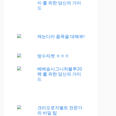
이 를 위한 당신의 가이
드
캐논디카 품목을 대해부!
방수자켓 ㅎㅎㅎ
베베숲시그니처블루20
팩 를 위한 당신의 가이
드
크리오로지벨트 전문가
의 비밀 팁