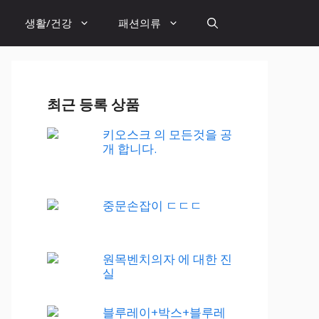
생활/건강
패션의류
최근 등록 상품
키오스크 의 모든것을 공
개 합니다.
중문손잡이 ㄷㄷㄷ
원목벤치의자 에 대한 진
실
블루레이+박스+블루레