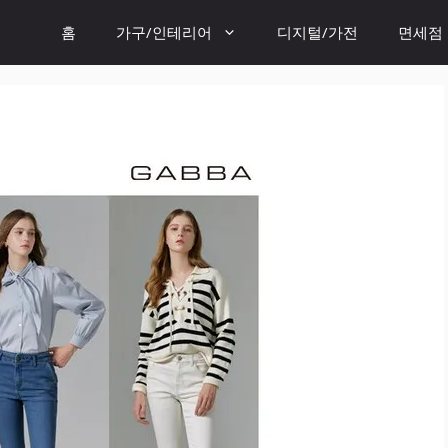
홈
가구/인테리어
디지털/가전
면세점