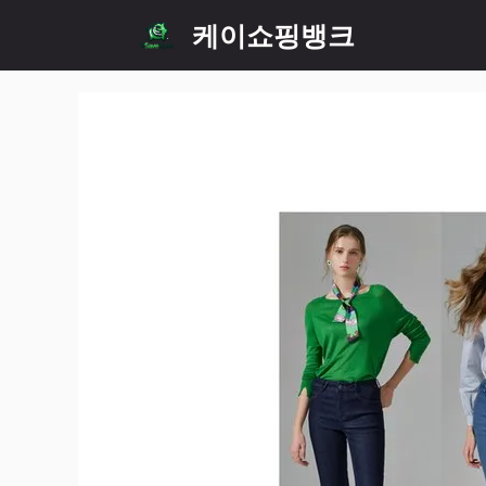
Skip
케이쇼핑뱅크
to
content