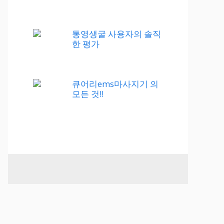
통영생굴 사용자의 솔직
한 평가
큐어리ems마사지기 의
모든 것!!