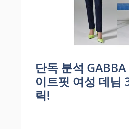
단독 분석 GABBA
이트핏 여성 데님 
릭!