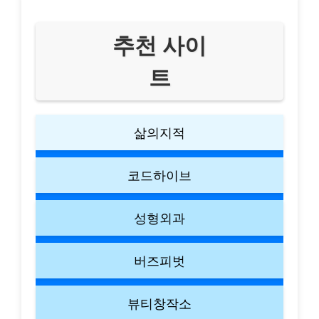
추천 사이
트
삶의지적
코드하이브
성형외과
버즈피벗
뷰티창작소