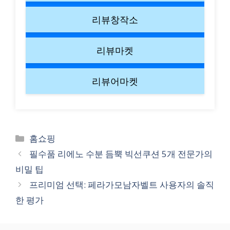
리뷰창작소
리뷰마켓
리뷰어마켓
Categories
홈쇼핑
필수품 리에노 수분 듬뿍 빅선쿠션 5개 전문가의
비밀 팁
프리미엄 선택: 페라가모남자벨트 사용자의 솔직
한 평가