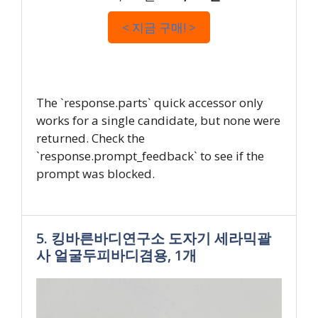
< 지금 구매! >
The `response.parts` quick accessor only
works for a single candidate, but none were
returned. Check the
`response.prompt_feedback` to see if the
prompt was blocked.
5. 킹바른바디연구소 도자기 세라믹괄
사 얼굴두피바디겸용, 1개