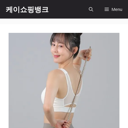
Skip
케이쇼핑뱅크
Menu
to
content