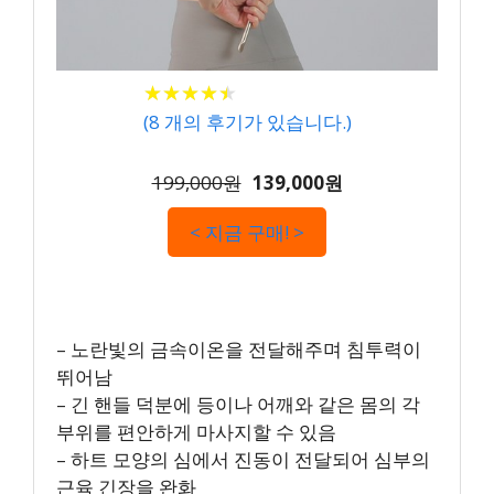
★
★
★
★
★
★
★
★
★
★
(
8
개의 후기가 있습니다.)
199,000원
139,000원
< 지금 구매! >
– 노란빛의 금속이온을 전달해주며 침투력이
뛰어남
– 긴 핸들 덕분에 등이나 어깨와 같은 몸의 각
부위를 편안하게 마사지할 수 있음
– 하트 모양의 심에서 진동이 전달되어 심부의
근육 긴장을 완화