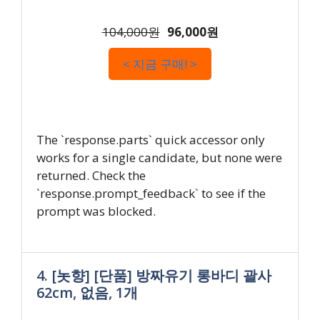
104,000원
96,000원
< 지금 구매! >
The `response.parts` quick accessor only
works for a single candidate, but none were
returned. Check the
`response.prompt_feedback` to see if the
prompt was blocked.
4. [놋향] [단품] 방짜유기 롱바디 괄사
62cm, 없음, 1개