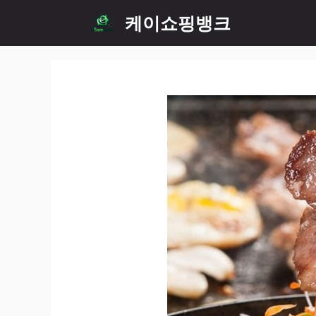
Skip
케이쇼핑뱅크
to
content