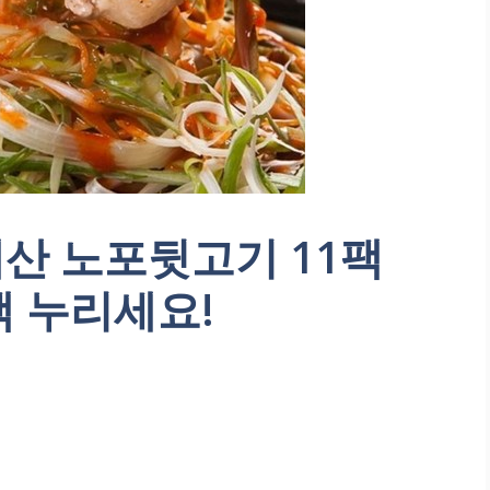
내산 노포뒷고기 11팩
택 누리세요!