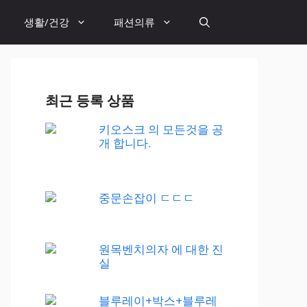
생활/건강
패션의류
최근 등록 상품
키오스크 의 모든것을 공
개 합니다.
중문손잡이 ㄷㄷㄷ
원목벤치의자 에 대한 진
실
블루레이+박스+블루레