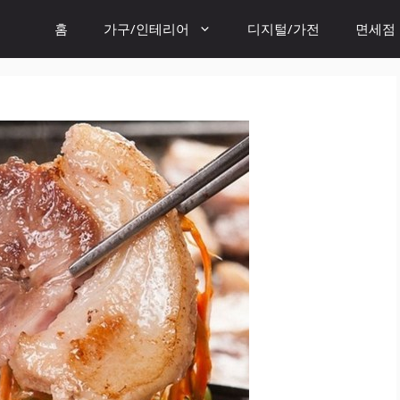
홈
가구/인테리어
디지털/가전
면세점