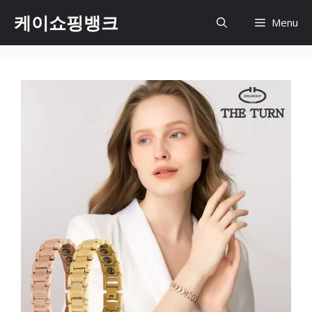
Skip
케이쇼핑뱅크
Menu
to
content