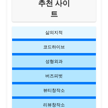
추천 사이
트
삶의지적
코드하이브
성형외과
버즈피벗
뷰티창작소
리뷰창작소