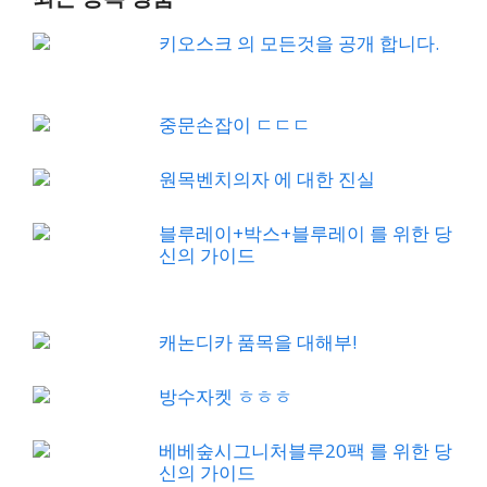
키오스크 의 모든것을 공개 합니다.
중문손잡이 ㄷㄷㄷ
원목벤치의자 에 대한 진실
블루레이+박스+블루레이 를 위한 당
신의 가이드
캐논디카 품목을 대해부!
방수자켓 ㅎㅎㅎ
베베숲시그니처블루20팩 를 위한 당
신의 가이드