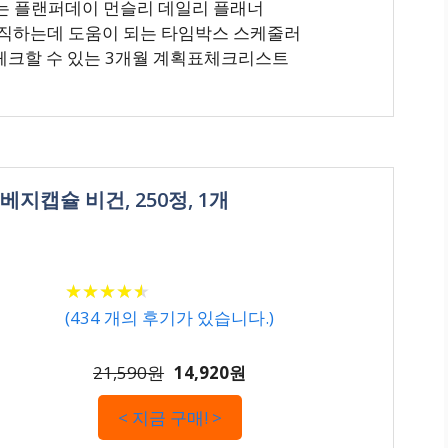
있는 플랜퍼데이 먼슬리 데일리 플래너
조직하는데 도움이 되는 타임박스 스케줄러
 체크할 수 있는 3개월 계획표체크리스트
베지캡슐 비건, 250정, 1개
★
★
★
★
★
★
★
★
★
★
(
434
개의 후기가 있습니다.)
21,590원
14,920원
< 지금 구매! >