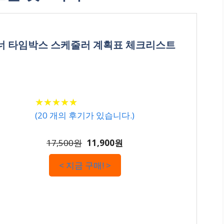
래너 타임박스 스케줄러 계획표 체크리스트
★
★
★
★
★
★
★
★
★
★
(
20
개의 후기가 있습니다.)
17,500원
11,900원
< 지금 구매! >