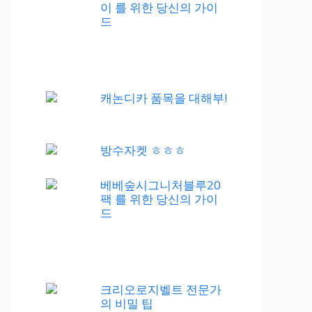
이 를 위한 당신의 가이
드
캐논디카 품목을 대해부!
방수자켓 ㅎㅎㅎ
베베숲시그니처블루20
팩 를 위한 당신의 가이
드
크리오로지벨트 전문가
의 비밀 팁