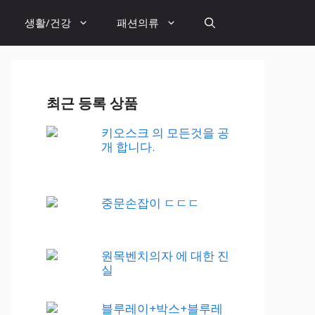
생활/건강
패션의류
최근 등록 상품
키오스크 의 모든것을 공
개 합니다.
중문손잡이 ㄷㄷㄷ
원목벤치의자 에 대한 진
실
블루레이+박스+블루레