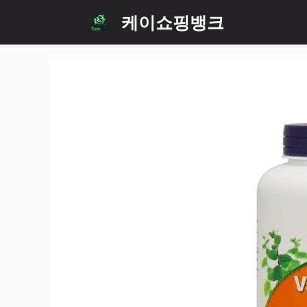
Skip
케이쇼핑뱅크
to
content