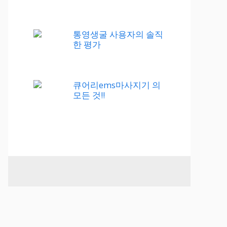
통영생굴 사용자의 솔직
한 평가
큐어리ems마사지기 의
모든 것!!