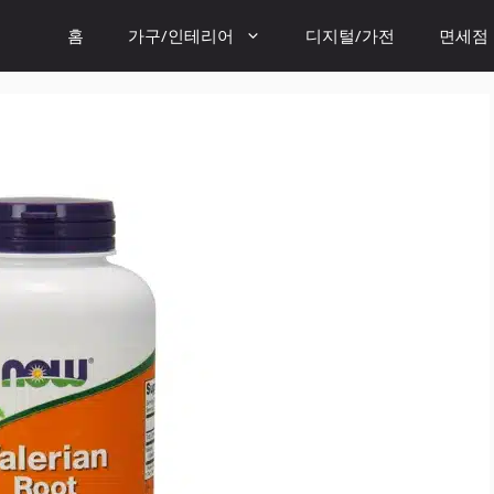
홈
가구/인테리어
디지털/가전
면세점