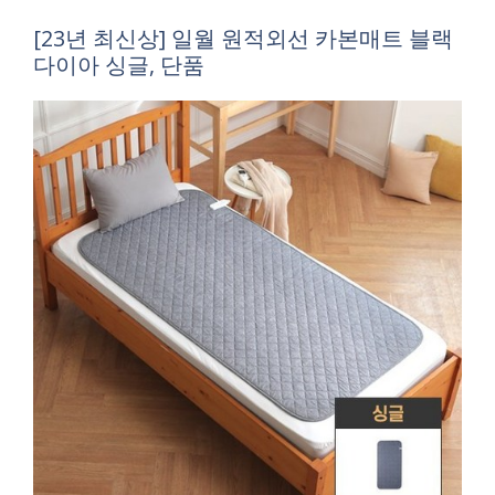
[23년 최신상] 일월 원적외선 카본매트 블랙
다이아 싱글, 단품