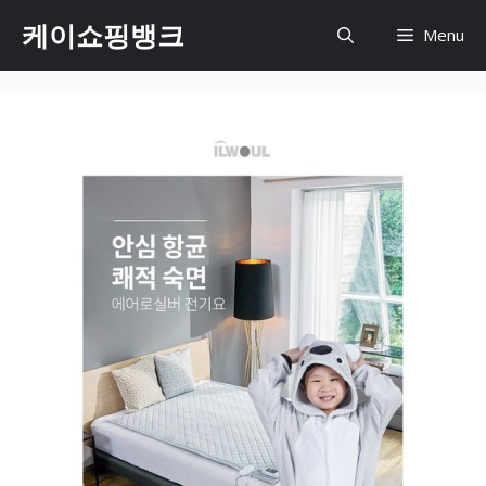
Skip
케이쇼핑뱅크
Menu
to
content