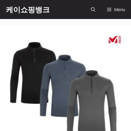
Skip
케이쇼핑뱅크
Menu
to
content