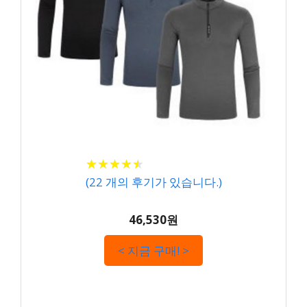
★
★
★
★
★
★
★
★
★
★
(
22
개의 후기가 있습니다.)
46,530원
< 지금 구매! >