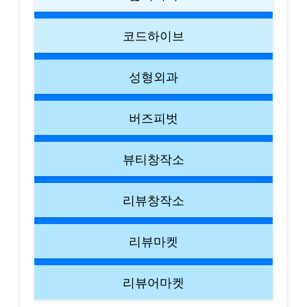
코드하이브
성형외과
버즈피벗
뷰티창작소
리뷰창작소
리뷰마켓
리뷰어마켓