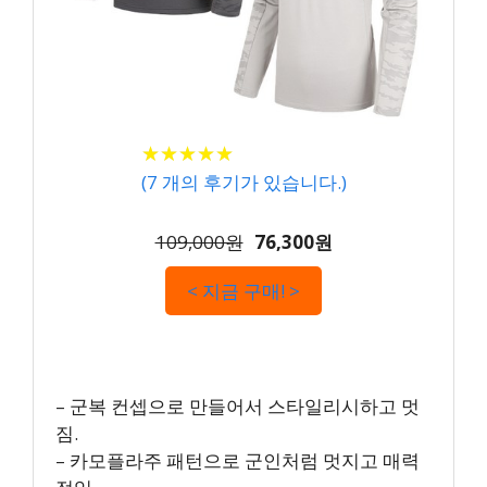
★
★
★
★
★
★
★
★
★
★
(
7
개의 후기가 있습니다.)
109,000원
76,300원
< 지금 구매! >
– 군복 컨셉으로 만들어서 스타일리시하고 멋
짐.
– 카모플라주 패턴으로 군인처럼 멋지고 매력