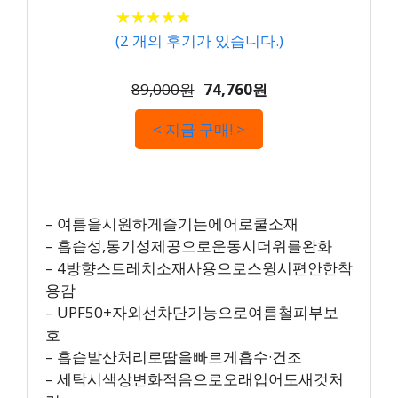
★
★
★
★
★
★
★
★
★
★
(
2
개의 후기가 있습니다.)
89,000원
74,760원
< 지금 구매! >
– 여름을시원하게즐기는에어로쿨소재
– 흡습성,통기성제공으로운동시더위를완화
– 4방향스트레치소재사용으로스윙시편안한착
용감
– UPF50+자외선차단기능으로여름철피부보
호
– 흡습발산처리로땀을빠르게흡수·건조
– 세탁시색상변화적음으로오래입어도새것처