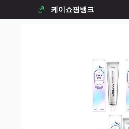
Skip
케이쇼핑뱅크
to
content