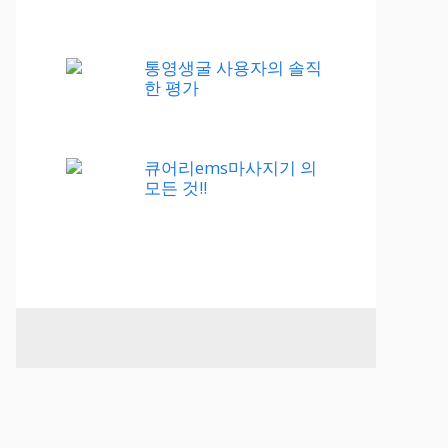
통영생굴 사용자의 솔직
한 평가
큐어리ems마사지기 의
모든 것!!