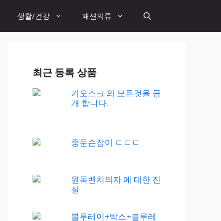
생활/건강
패션의류
최근 등록 상품
키오스크 의 모든것을 공
개 합니다.
중문손잡이 ㄷㄷㄷ
원목벤치의자 에 대한 진
실
블루레이+박스+블루레