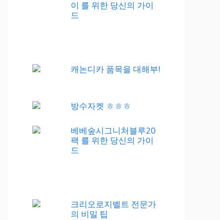
이 를 위한 당신의 가이
드
캐논디카 품목을 대해부!
방수자켓 ㅎㅎㅎ
베베숲시그니처블루20
팩 를 위한 당신의 가이
드
크리오로지벨트 전문가
의 비밀 팁