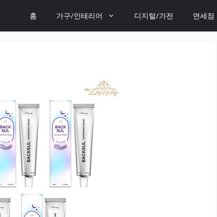
홈
가구/인테리어
디지털/가전
면세점