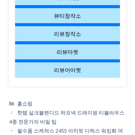
뷰티창작소
리뷰창작소
리뷰마켓
리뷰어마켓
Categories
홈쇼핑
핫템 실크블렌디드 하프넥 드레이핑 티블라우스
4종 전문가의 비밀 팁
필수품 스케쳐스 24SS 아치핏 디럭스 워킹화 여