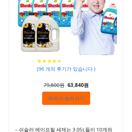
★
★
★
★
★
★
★
★
★
★
(
96
개의 후기가 있습니다.)
79,800원
63,840원
최저가 보러가기
– 쉬슬러 에이프릴 세제는 3.05L들이 10개와