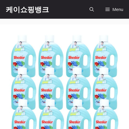
Skip
케이쇼핑뱅크
Menu
to
content