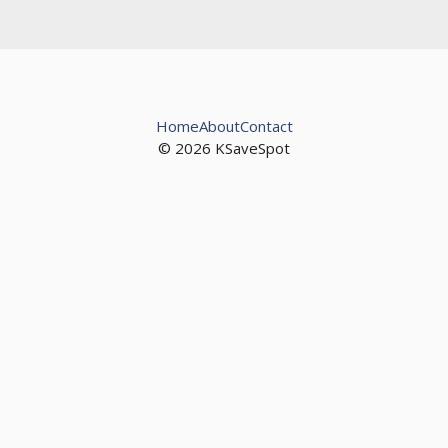
Home
About
Contact
© 2026 KSaveSpot