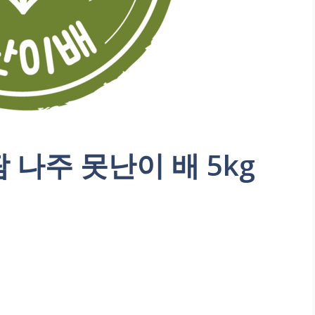
 나주 못난이 배 5kg