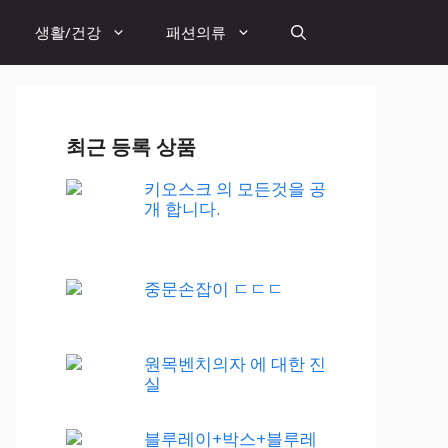
생활/건강
패션의류
최근 등록 상품
키오스크 의 모든것을 공
개 합니다.
중문손잡이 ㄷㄷㄷ
원목벤치의자 에 대한 진
실
블루레이+박스+블루레