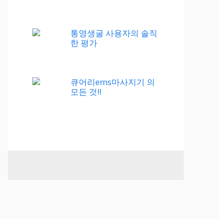
통영생굴 사용자의 솔직
한 평가
큐어리ems마사지기 의
모든 것!!