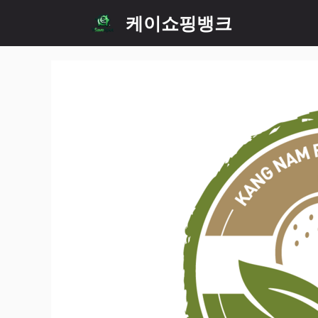
Skip
케이쇼핑뱅크
to
content