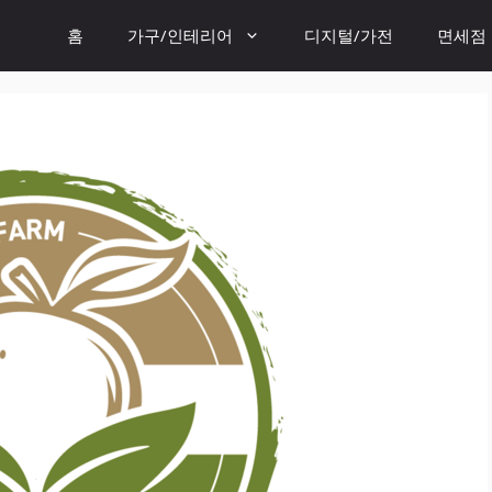
홈
가구/인테리어
디지털/가전
면세점