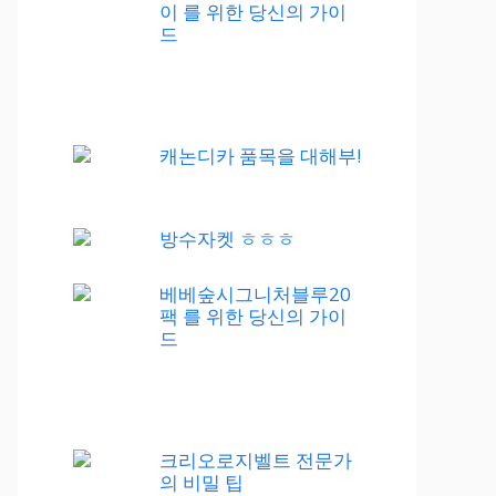
이 를 위한 당신의 가이
드
캐논디카 품목을 대해부!
방수자켓 ㅎㅎㅎ
베베숲시그니처블루20
팩 를 위한 당신의 가이
드
크리오로지벨트 전문가
의 비밀 팁