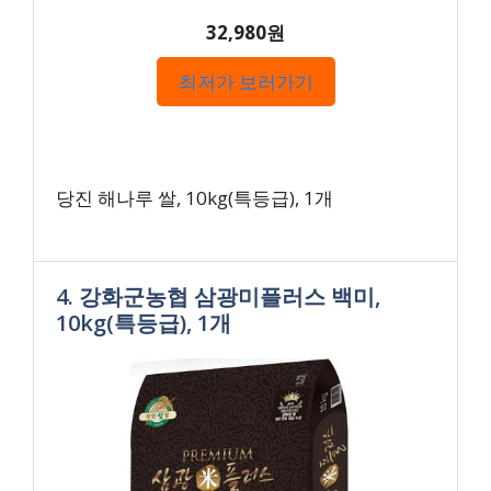
32,980원
최저가 보러가기
당진 해나루 쌀, 10kg(특등급), 1개
4. 강화군농협 삼광미플러스 백미,
10kg(특등급), 1개