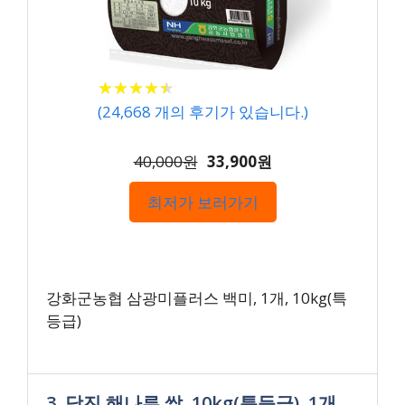
★
★
★
★
★
★
★
★
★
★
(
24,668
개의 후기가 있습니다.)
40,000원
33,900원
최저가 보러가기
강화군농협 삼광미플러스 백미, 1개, 10kg(특
등급)
3. 당진 해나루 쌀, 10kg(특등급), 1개