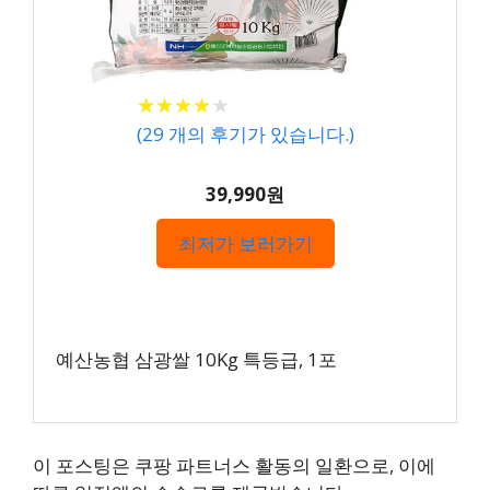
★
★
★
★
★
★
★
★
★
★
(
29
개의 후기가 있습니다.)
39,990원
최저가 보러가기
예산농협 삼광쌀 10Kg 특등급, 1포
이 포스팅은 쿠팡 파트너스 활동의 일환으로, 이에