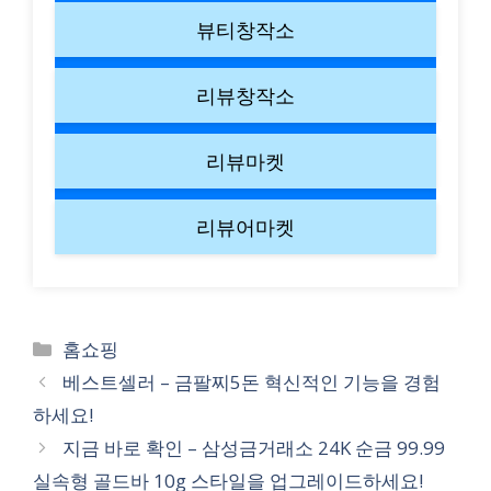
뷰티창작소
리뷰창작소
리뷰마켓
리뷰어마켓
Categories
홈쇼핑
베스트셀러 – 금팔찌5돈 혁신적인 기능을 경험
하세요!
지금 바로 확인 – 삼성금거래소 24K 순금 99.99
실속형 골드바 10g 스타일을 업그레이드하세요!