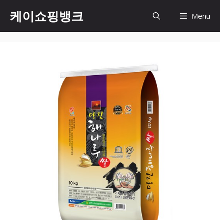
Skip
케이쇼핑뱅크
Menu
to
content