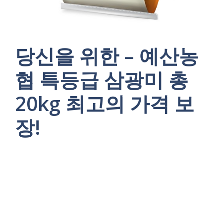
당신을 위한 – 예산농
협 특등급 삼광미 총
20kg 최고의 가격 보
장!