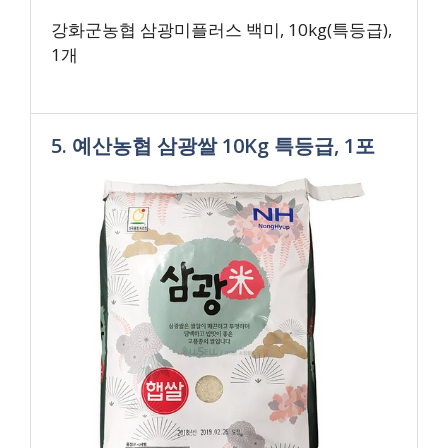
강화군농협 삼광미플러스 백미, 10kg(특등급),
1개
5. 예산농협 삼광쌀 10Kg 특등급, 1포