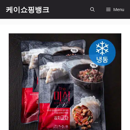
Skip
케이쇼핑뱅크
Menu
to
content