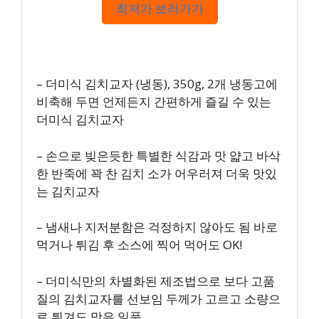
최저가 보러가기
– 더미식 김치교자 (냉동), 350g, 2개 냉동고에
비축해 두면 언제든지 간편하게 즐길 수 있는
더미식 김치교자
– 손으로 빚은듯한 특별한 식감과 맛 얇고 바삭
한 반죽에 꽉 찬 김치 소가 어우러져 더욱 맛있
는 김치교자
– 냄새나 지저분함은 걱정하지 않아도 됨 바로
먹거나 튀김 후 소스에 찍어 먹어도 OK!
– 더미식만의 차별화된 제조법으로 보다 고품
질의 김치교자를 선보임 두께가 고르고 소량으
로 튀겨도 맛은 일품