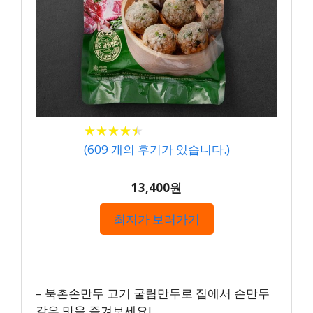
★
★
★
★
★
★
★
★
★
★
(
609
개의 후기가 있습니다.)
13,400원
최저가 보러가기
– 북촌손만두 고기 굴림만두로 집에서 손만두
같은 맛을 즐겨보세요!