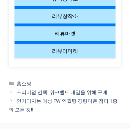
리뷰창작소
리뷰마켓
리뷰어마켓
Categories
홈쇼핑
프리미엄 선택: 쉬크벨트 내일을 위해 구매
인기터지는 여성 FW 인퀼팅 경량다운 점퍼 1종
의 모든 것!!