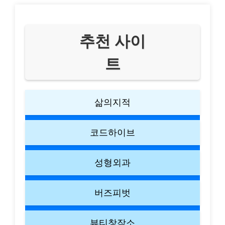
추천 사이
트
삶의지적
코드하이브
성형외과
버즈피벗
뷰티창작소