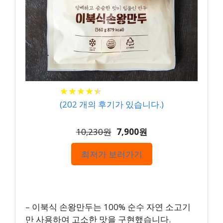
★
★
★
★
★
★
★
★
★
★
(
202
개의 후기가 있습니다.)
10,230원
7,900원
최저가 보러가기
– 이북식 손왕만두는 100% 순수 자연 소고기
만 사용하여 고소한 맛을 구현했습니다.