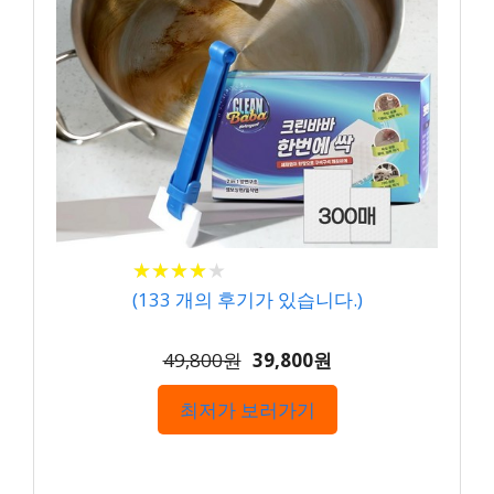
★
★
★
★
★
★
★
★
★
★
(
133
개의 후기가 있습니다.)
49,800원
39,800원
최저가 보러가기