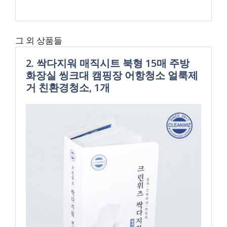
그 외 상품들
2. 싹다지워 매직시트 북형 15매 주방
화장실 씽크대 캠핑장 어항청소 얼룩제
거 친환경청소, 1개