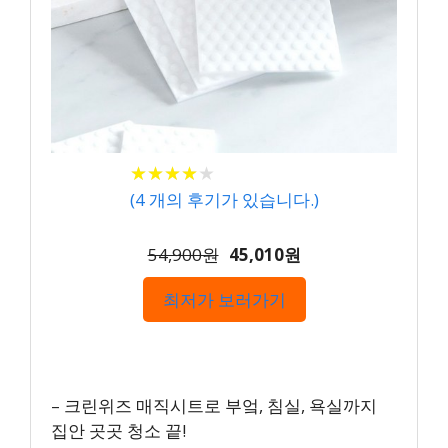
★
★
★
★
★
★
★
★
★
★
(
4
개의 후기가 있습니다.)
54,900원
45,010원
최저가 보러가기
– 크린위즈 매직시트로 부엌, 침실, 욕실까지
집안 곳곳 청소 끝!