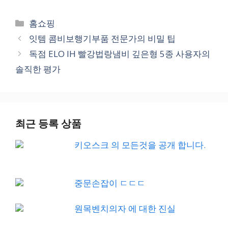
Categories
홈쇼핑
잇템 콤비보행기부품 전문가의 비밀 팁
독점 ELO IH 빨강법랑냄비 깊은형 5종 사용자의
솔직한 평가
최근 등록 상품
키오스크 의 모든것을 공개 합니다.
중문손잡이 ㄷㄷㄷ
원목벤치의자 에 대한 진실