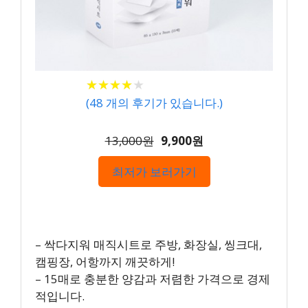
★
★
★
★
★
★
★
★
★
★
(
48
개의 후기가 있습니다.)
13,000원
9,900원
최저가 보러가기
– 싹다지워 매직시트로 주방, 화장실, 씽크대,
캠핑장, 어항까지 깨끗하게!
– 15매로 충분한 양감과 저렴한 가격으로 경제
적입니다.