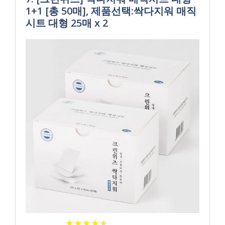
1+1 [총 50매], 제품선택:싹다지워 매직
시트 대형 25매 x 2
★
★
★
★
★
★
★
★
★
★