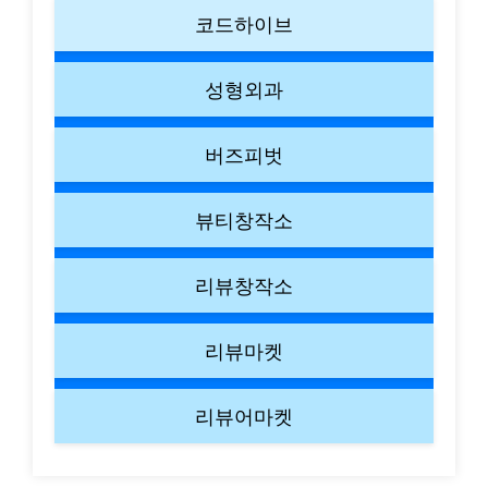
코드하이브
성형외과
버즈피벗
뷰티창작소
리뷰창작소
리뷰마켓
리뷰어마켓