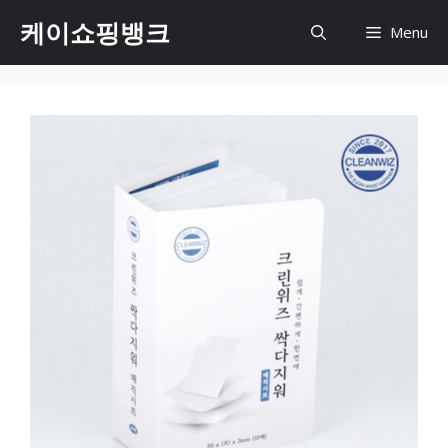
Skip
케이쇼핑뱅크
Menu
to
content