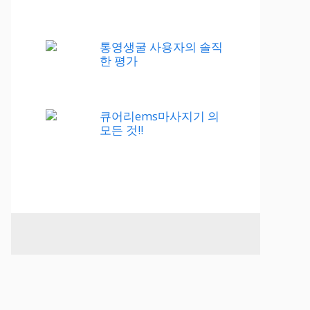
통영생굴 사용자의 솔직
한 평가
큐어리ems마사지기 의
모든 것!!