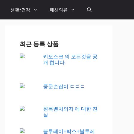
생활/건강
패션의류
최근 등록 상품
키오스크 의 모든것을 공
개 합니다.
중문손잡이 ㄷㄷㄷ
원목벤치의자 에 대한 진
실
블루레이+박스+블루레