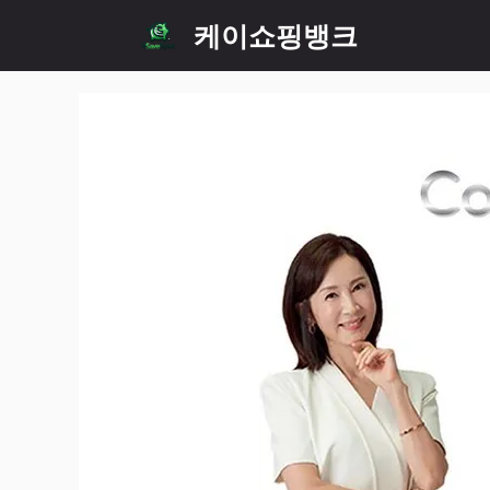
Skip
케이쇼핑뱅크
to
content