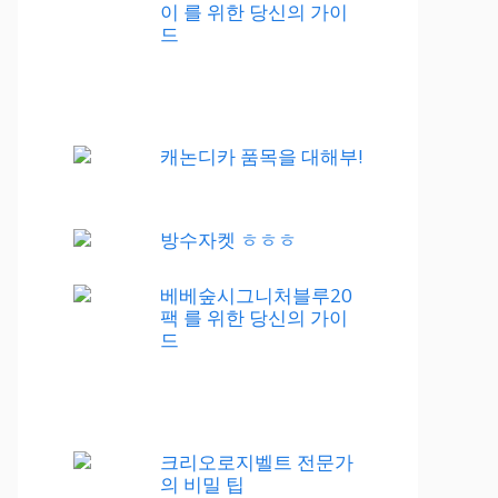
이 를 위한 당신의 가이
드
캐논디카 품목을 대해부!
방수자켓 ㅎㅎㅎ
베베숲시그니처블루20
팩 를 위한 당신의 가이
드
크리오로지벨트 전문가
의 비밀 팁