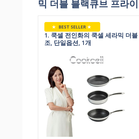
믹 더블 블랙큐브 프라이팬
★
BEST SELLER
★
1. 쿡셀 전인화의 쿡셀 세라믹 더블
조, 단일옵션, 1개