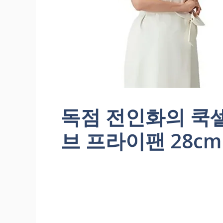
독점 전인화의 쿡
브 프라이팬 28cm