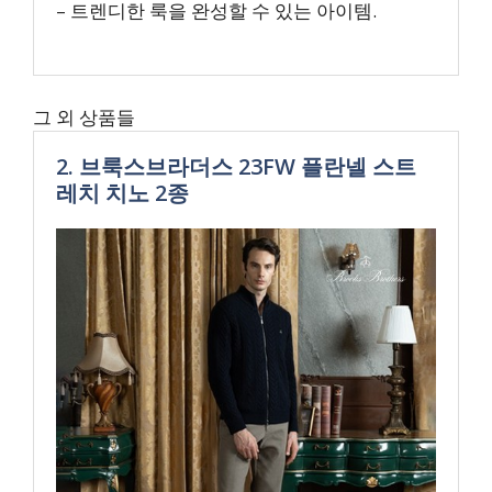
– 트렌디한 룩을 완성할 수 있는 아이템.
그 외 상품들
2. 브룩스브라더스 23FW 플란넬 스트
레치 치노 2종