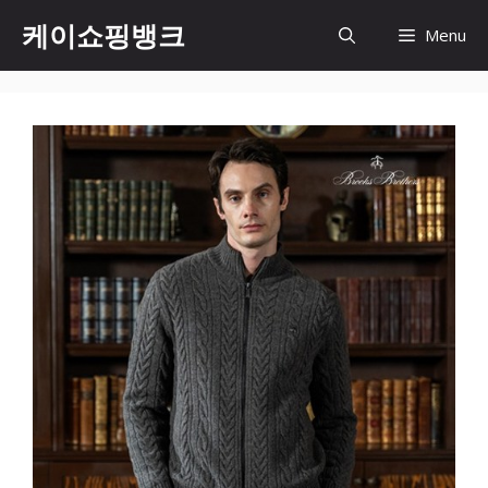
Skip
케이쇼핑뱅크
Menu
to
content