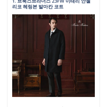
1. 브룩스브라더스 23FW 이태리 안젤
리코 헤링본 발마칸 코트