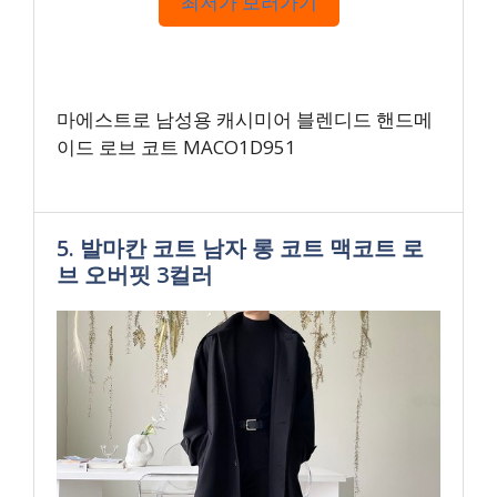
최저가 보러가기
마에스트로 남성용 캐시미어 블렌디드 핸드메
이드 로브 코트 MACO1D951
5. 발마칸 코트 남자 롱 코트 맥코트 로
브 오버핏 3컬러