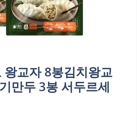
고 왕교자 8봉김치왕교
고기만두 3봉 서두르세