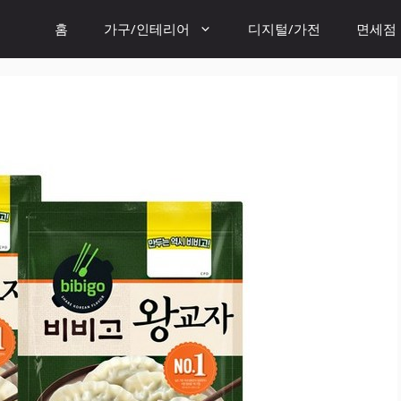
홈
가구/인테리어
디지털/가전
면세점