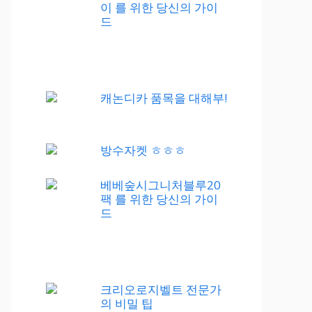
이 를 위한 당신의 가이
드
캐논디카 품목을 대해부!
방수자켓 ㅎㅎㅎ
베베숲시그니처블루20
팩 를 위한 당신의 가이
드
크리오로지벨트 전문가
의 비밀 팁