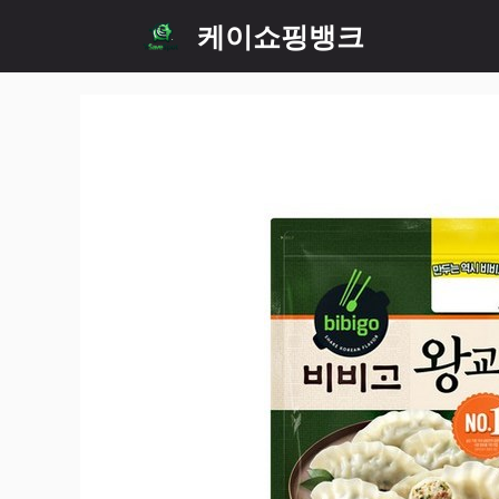
Skip
케이쇼핑뱅크
to
content