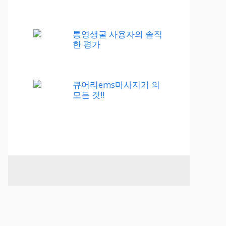
통영생굴 사용자의 솔직
한 평가
큐어리ems마사지기 의
모든 것!!