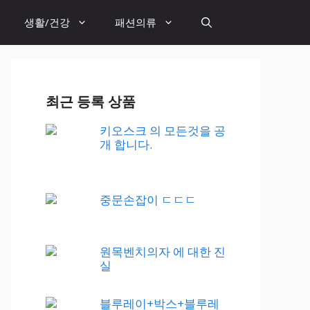
생활/건강
패션의류
최근 등록 상품
키오스크 의 모든것을 공
개 합니다.
중문손잡이 ㄷㄷㄷ
원목벤치의자 에 대한 진
실
블루레이+박스+블루레