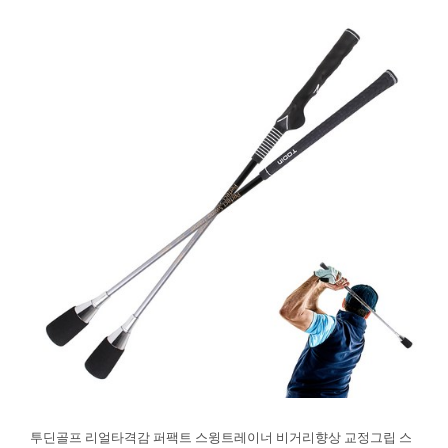
투딘골프 리얼타격감 퍼팩트 스윙트레이너 비거리향상 교정그립 스