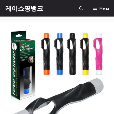
Skip
케이쇼핑뱅크
Menu
to
content