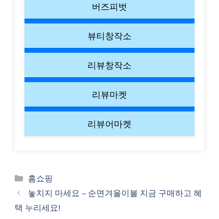
버즈피벗
뷰티창작소
리뷰창작소
리뷰마켓
리뷰어마켓
Categories
홈쇼핑
놓치지 마세요 – 순면겨울이불 지금 구매하고 혜
택 누리세요!