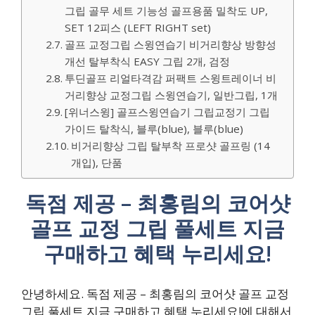
그립 골무 세트 기능성 골프용품 밀착도 UP,
SET 12피스 (LEFT RIGHT set)
골프 교정그립 스윙연습기 비거리향상 방향성
개선 탈부착식 EASY 그립 2개, 검정
투딘골프 리얼타격감 퍼팩트 스윙트레이너 비
거리향상 교정그립 스윙연습기, 일반그립, 1개
[위너스윙] 골프스윙연습기 그립교정기 그립
가이드 탈착식, 블루(blue), 블루(blue)
비거리향상 그립 탈부착 프로샷 골프링 (14
개입), 단품
독점 제공 – 최홍림의 코어샷
골프 교정 그립 풀세트 지금
구매하고 혜택 누리세요!
안녕하세요. 독점 제공 – 최홍림의 코어샷 골프 교정
그립 풀세트 지금 구매하고 혜택 누리세요!에 대해서