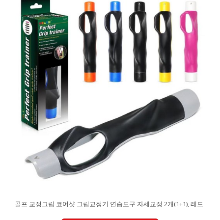
골프 교정그립 코어샷 그립교정기 연습도구 자세교정 2개(1+1), 레드