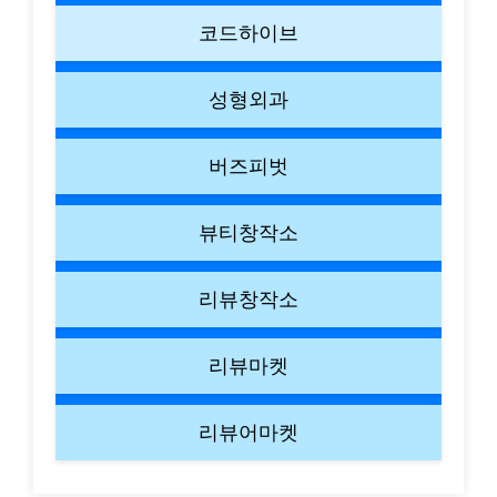
코드하이브
성형외과
버즈피벗
뷰티창작소
리뷰창작소
리뷰마켓
리뷰어마켓