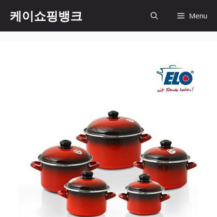
Skip
케이쇼핑뱅크
Menu
to
content