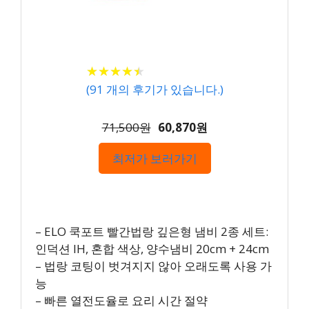
★
★
★
★
★
★
★
★
★
★
(
91
개의 후기가 있습니다.)
71,500원
60,870원
최저가 보러가기
– ELO 쿡포트 빨간법랑 깊은형 냄비 2종 세트:
인덕션 IH, 혼합 색상, 양수냄비 20cm + 24cm
– 법랑 코팅이 벗겨지지 않아 오래도록 사용 가
능
– 빠른 열전도율로 요리 시간 절약