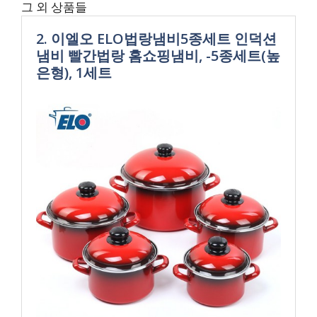
그 외 상품들
2. 이엘오 ELO법랑냄비5종세트 인덕션
냄비 빨간법랑 홈쇼핑냄비, -5종세트(높
은형), 1세트