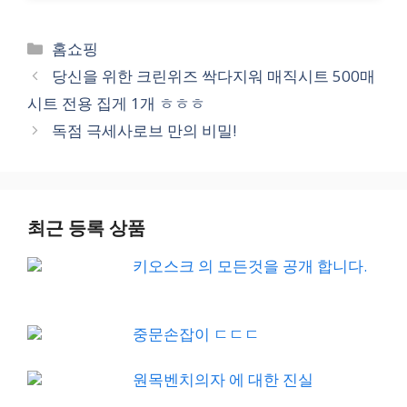
Categories
홈쇼핑
당신을 위한 크린위즈 싹다지워 매직시트 500매
시트 전용 집게 1개 ㅎㅎㅎ
독점 극세사로브 만의 비밀!
최근 등록 상품
키오스크 의 모든것을 공개 합니다.
중문손잡이 ㄷㄷㄷ
원목벤치의자 에 대한 진실