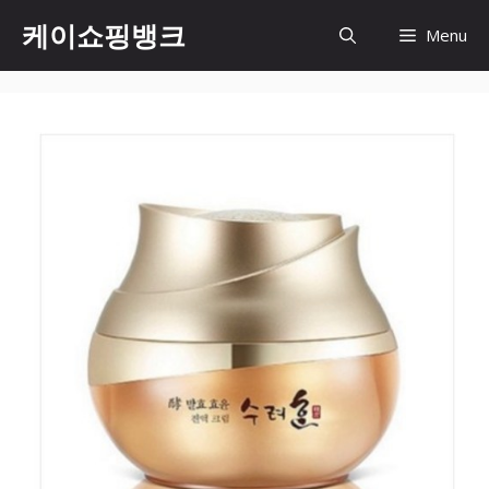
Skip
케이쇼핑뱅크
Menu
to
content