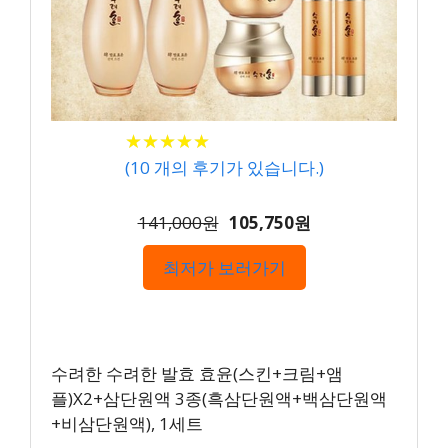
★
★
★
★
★
★
★
★
★
★
(
10
개의 후기가 있습니다.)
141,000원
105,750원
최저가 보러가기
수려한 수려한 발효 효윤(스킨+크림+앰
플)X2+삼단원액 3종(흑삼단원액+백삼단원액
+비삼단원액), 1세트