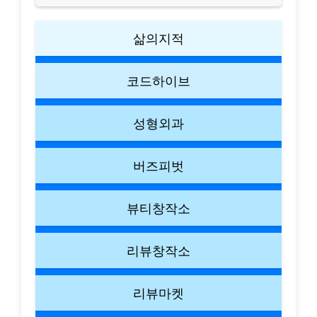
삶의지적
코드하이브
성형외과
버즈피벗
뷰티창작소
리뷰창작소
리뷰마켓