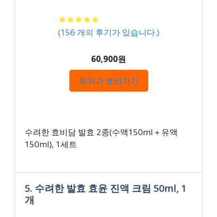
★
★
★
★
★
★
★
★
★
★
(
156
개의 후기가 있습니다.)
60,900원
최저가 보러가기
수려한 효비담 발효 2종(수액150ml＋유액
150ml), 1세트
5. 수려한 발효 효윤 진액 크림 50ml, 1
개