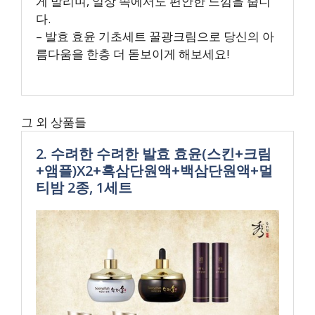
게 발리며, 일상 속에서도 편안한 느낌을 줍니
다.
– 발효 효윤 기초세트 꿀광크림으로 당신의 아
름다움을 한층 더 돋보이게 해보세요!
그 외 상품들
2. 수려한 수려한 발효 효윤(스킨+크림
+앰플)X2+흑삼단원액+백삼단원액+멀
티밤 2종, 1세트