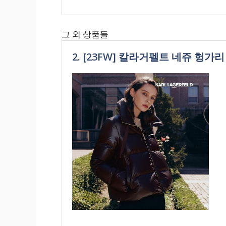
그 외 상품들
2. [23FW] 칼라거펠트 네쥬 헝가