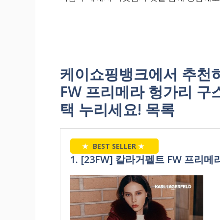
케이쇼핑뱅크에서 추천하
FW 프리메라 헝가리 구
택 누리세요! 목록
★
BEST SELLER
★
1. [23FW] 칼라거펠트 FW 프리