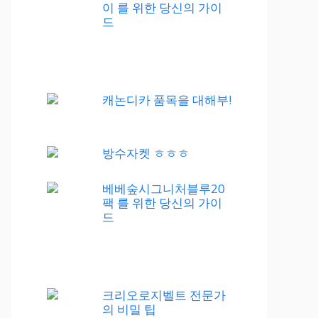
이 를 위한 당신의 가이
드
캐논디카 품목을 대해부!
방수자켓 ㅎㅎㅎ
베베숲시그니처블루20
팩 를 위한 당신의 가이
드
크리오로지벨트 전문가
의 비밀 팁