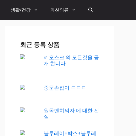
생활/건강
패션의류
최근 등록 상품
키오스크 의 모든것을 공
개 합니다.
중문손잡이 ㄷㄷㄷ
원목벤치의자 에 대한 진
실
블루레이+박스+블루레