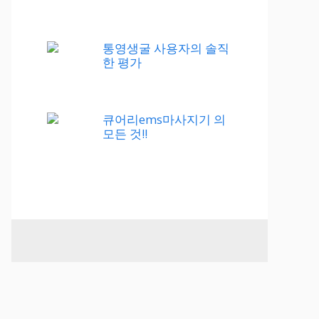
통영생굴 사용자의 솔직
한 평가
큐어리ems마사지기 의
모든 것!!