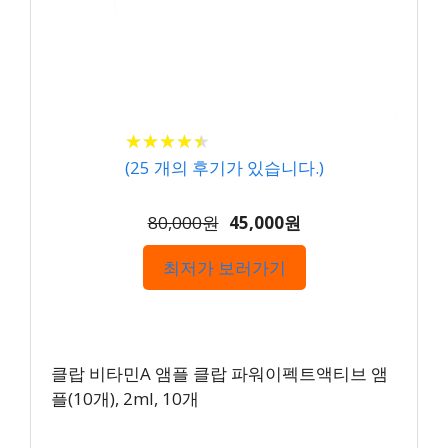
★
★
★
★
★
★
★
★
★
★
(
25
개의 후기가 있습니다.)
80,000원
45,000원
최저가 보러가기
클랍 비타민A 앰플 클랍 파워이펙트액티브 앰
플(10개), 2ml, 10개