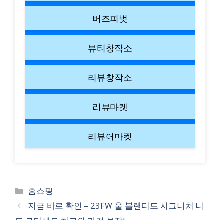
버즈피벗
뷰티창작소
리뷰창작소
리뷰마켓
리뷰어마켓
Categories
홈쇼핑
지금 바로 확인 – 23FW 울 블렌디드 시그니처 니