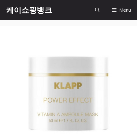
Skip
케이쇼핑뱅크
Menu
to
content