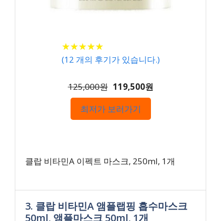
★
★
★
★
★
★
★
★
★
★
(
12
개의 후기가 있습니다.)
125,000원
119,500원
최저가 보러가기
클랍 비타민A 이펙트 마스크, 250ml, 1개
3. 클랍 비타민A 앰플랩핑 흡수마스크
50ml, 앰플마스크 50ml, 1개