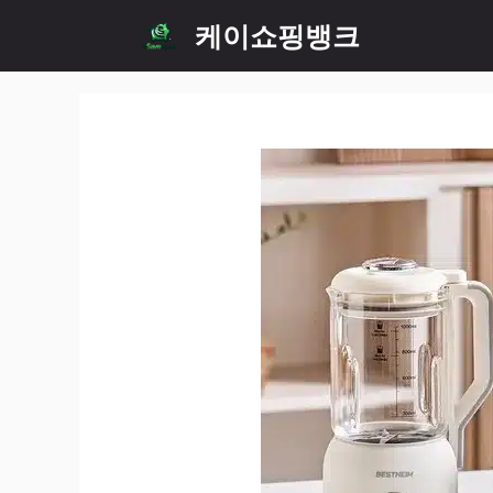
Skip
케이쇼핑뱅크
to
content