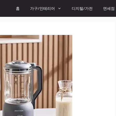
홈
가구/인테리어
디지털/가전
면세점