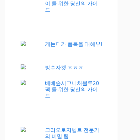
이 를 위한 당신의 가이
드
캐논디카 품목을 대해부!
방수자켓 ㅎㅎㅎ
베베숲시그니처블루20
팩 를 위한 당신의 가이
드
크리오로지벨트 전문가
의 비밀 팁