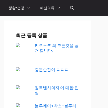
생활/건강
패션의류
최근 등록 상품
키오스크 의 모든것을 공
개 합니다.
중문손잡이 ㄷㄷㄷ
원목벤치의자 에 대한 진
실
블루레이+박스+블루레