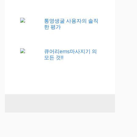
통영생굴 사용자의 솔직
한 평가
큐어리ems마사지기 의
모든 것!!