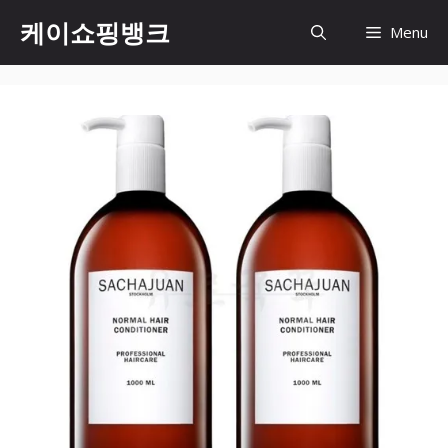
Skip
케이쇼핑뱅크
Menu
to
content