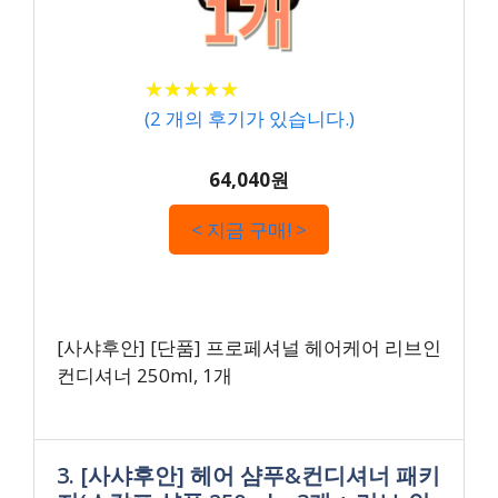
★
★
★
★
★
★
★
★
★
★
(
2
개의 후기가 있습니다.)
64,040원
< 지금 구매! >
[사샤후안] [단품] 프로페셔널 헤어케어 리브인
컨디셔너 250ml, 1개
3. [사샤후안] 헤어 샴푸&컨디셔너 패키