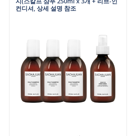
지(스칼프 샴푸 250ml x 3개 + 리브-인
컨디셔, 상세 설명 참조