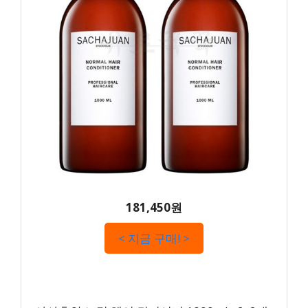
181,450원
< 지금 구매! >