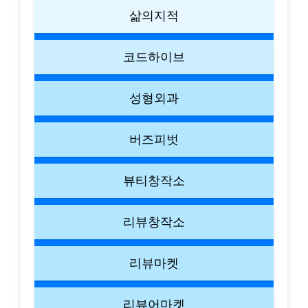
삶의지적
코드하이브
성형외과
버즈피벗
뷰티창작소
리뷰창작소
리뷰마켓
리뷰어마켓