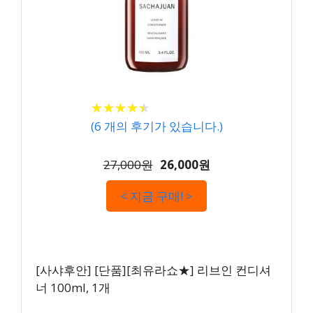
★
★
★
★
★
★
★
★
★
★
(
6
개의 후기가 있습니다.)
27,000원
26,000원
< 지금 구매! >
[사샤후안] [단품][최유라쇼★] 리브인 컨디셔
너 100ml, 1개