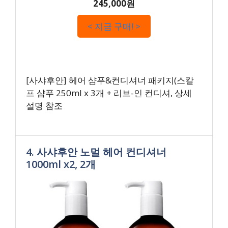
245,000원
< 지금 구매! >
[사샤후안] 헤어 샴푸&컨디셔너 패키지(스칼
프 샴푸 250ml x 3개 + 리브-인 컨디셔, 상세
설명 참조
4. 사샤후안 노멀 헤어 컨디셔너
1000ml x2, 2개