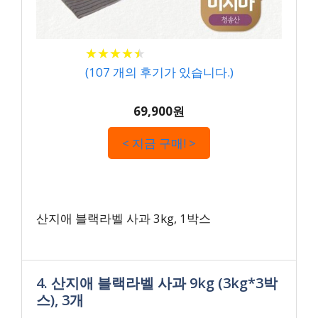
★
★
★
★
★
★
★
★
★
★
(
107
개의 후기가 있습니다.)
69,900원
< 지금 구매! >
산지애 블랙라벨 사과 3kg, 1박스
4. 산지애 블랙라벨 사과 9kg (3kg*3박
스), 3개