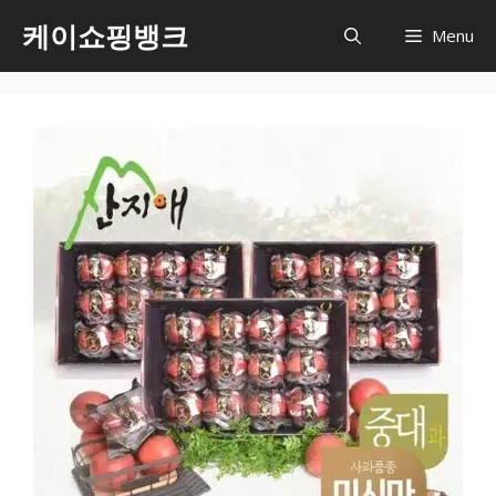
Skip
케이쇼핑뱅크
Menu
to
content