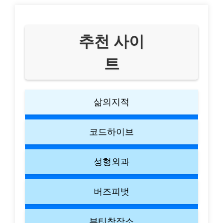
추천 사이
트
삶의지적
코드하이브
성형외과
버즈피벗
뷰티창작소