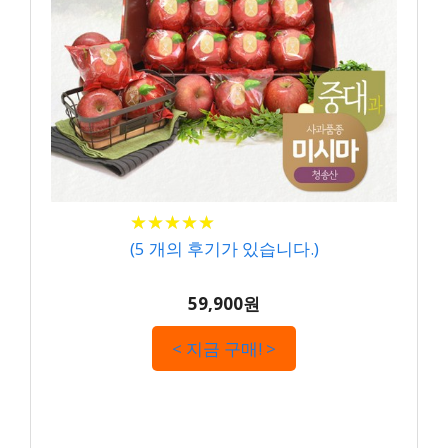
★
★
★
★
★
★
★
★
★
★
(
5
개의 후기가 있습니다.)
59,900원
< 지금 구매! >