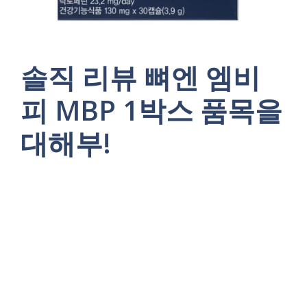
솔직 리뷰 뼈엔 엠비
피 MBP 1박스 품목을
대해부!