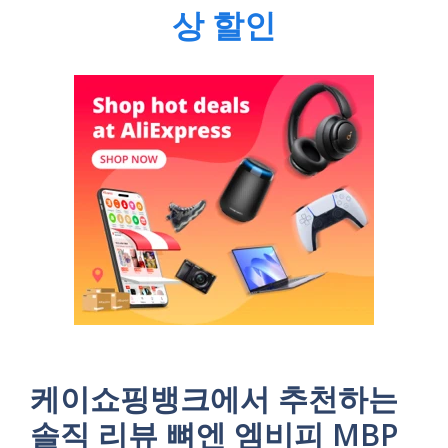
상 할인
케이쇼핑뱅크에서 추천하는
솔직 리뷰 뼈엔 엠비피 MBP