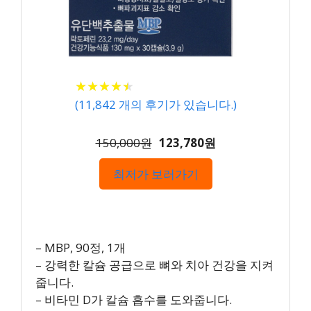
★
★
★
★
★
★
★
★
★
★
(
11,842
개의 후기가 있습니다.)
150,000원
123,780원
최저가 보러가기
– MBP, 90정, 1개
– 강력한 칼슘 공급으로 뼈와 치아 건강을 지켜
줍니다.
– 비타민 D가 칼슘 흡수를 도와줍니다.