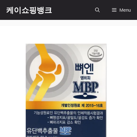
Skip
케이쇼핑뱅크
Menu
to
content