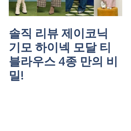
솔직 리뷰 제이코닉
기모 하이넥 모달 티
블라우스 4종 만의 비
밀!