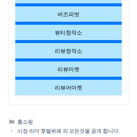
버즈피벗
뷰티창작소
리뷰창작소
리뷰마켓
리뷰어마켓
Categories
홈쇼핑
시장 리더 호텔뷔페 의 모든것을 공개 합니다.