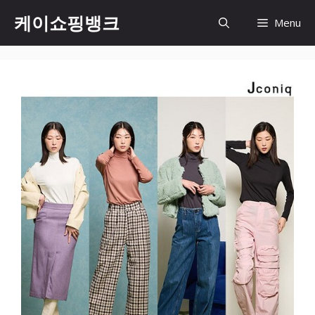
Skip
케이쇼핑뱅크
Menu
to
content