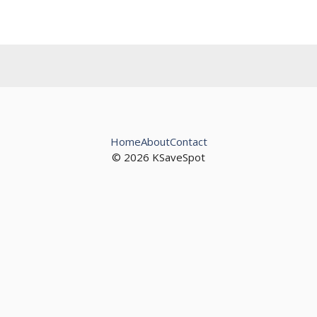
Home
About
Contact
© 2026 KSaveSpot