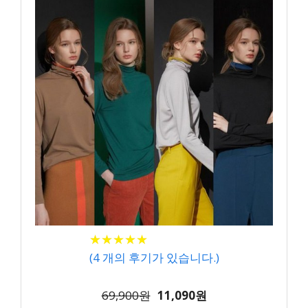
★
★
★
★
★
★
★
★
★
★
(
4
개의 후기가 있습니다.)
69,900원
11,090원