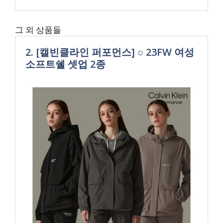
그 외 상품들
2. [캘빈클라인 퍼포먼스] ○ 23FW 여성
소프트쉘 셋업 2종