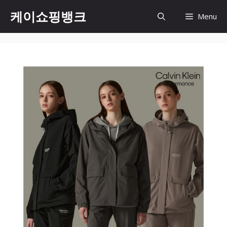
Skip
케이쇼핑뱅크
Menu
to
content