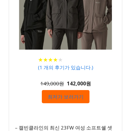
★
★
★
★
★
★
★
★
★
★
(
1
개의 후기가 있습니다.)
149,000원
142,000원
최저가 보러가기
– 캘빈클라인의 최신 23FW 여성 소프트쉘 셋