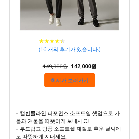
★
★
★
★
★
★
★
★
★
★
(
16
개의 후기가 있습니다.)
149,000원
142,000원
최저가 보러가기
– 캘빈클라인 퍼포먼스 소프트쉘 셋업으로 가
을과 겨울을 따뜻하게 보내세요!
– 부드럽고 방풍 소프트쉘 재질로 추운 날씨에
도 따뜻하게 지내세요.