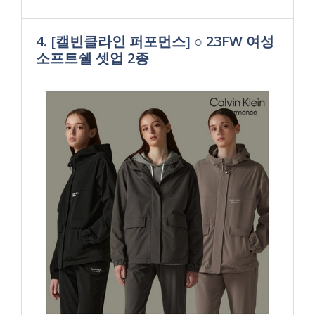
4. [캘빈클라인 퍼포먼스] ○ 23FW 여성
소프트쉘 셋업 2종