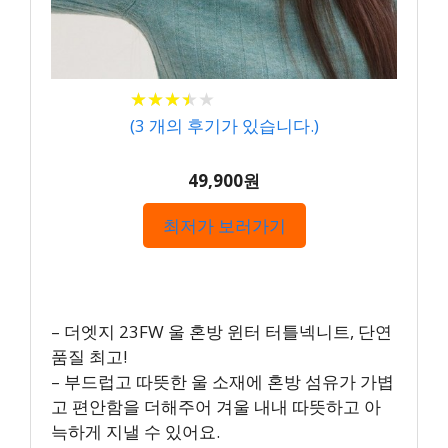
★
★
★
★
★
★
★
★
★
★
(
3
개의 후기가 있습니다.)
49,900원
최저가 보러가기
– 더엣지 23FW 울 혼방 윈터 터틀넥니트, 단연
품질 최고!
– 부드럽고 따뜻한 울 소재에 혼방 섬유가 가볍
고 편안함을 더해주어 겨울 내내 따뜻하고 아
늑하게 지낼 수 있어요.