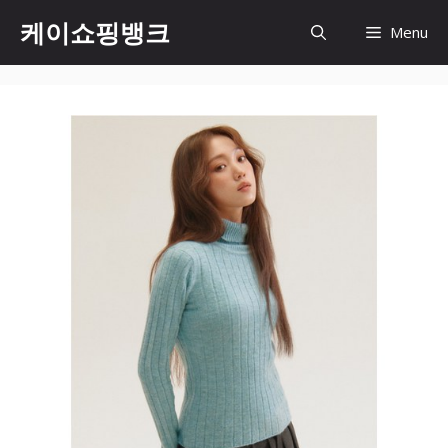
Skip
케이쇼핑뱅크
Menu
to
content