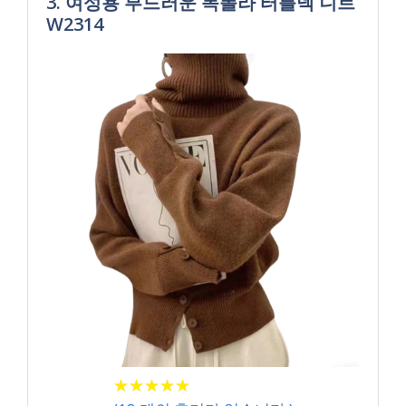
3. 여성용 부드러운 목폴라 터틀넥 니트
W2314
★
★
★
★
★
★
★
★
★
★