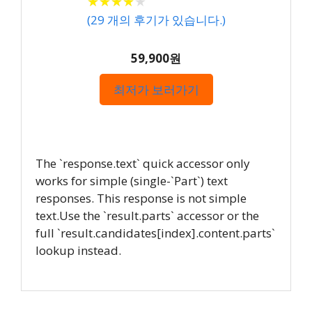
★
★
★
★
★
★
★
★
★
★
(
29
개의 후기가 있습니다.)
59,900원
최저가 보러가기
The `response.text` quick accessor only
works for simple (single-`Part`) text
responses. This response is not simple
text.Use the `result.parts` accessor or the
full `result.candidates[index].content.parts`
lookup instead.