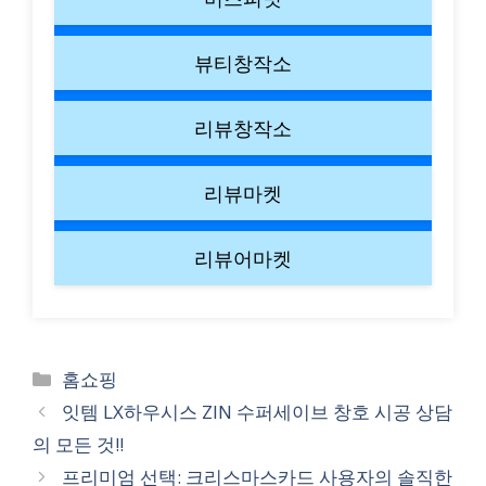
뷰티창작소
리뷰창작소
리뷰마켓
리뷰어마켓
Categories
홈쇼핑
잇템 LX하우시스 ZIN 수퍼세이브 창호 시공 상담
의 모든 것!!
프리미엄 선택: 크리스마스카드 사용자의 솔직한