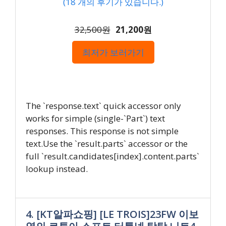
(
18
개의 후기가 있습니다.)
32,500원
21,200원
최저가 보러가기
The `response.text` quick accessor only
works for simple (single-`Part`) text
responses. This response is not simple
text.Use the `result.parts` accessor or the
full `result.candidates[index].content.parts`
lookup instead.
4. [KT알파쇼핑] [LE TROIS]23FW 이보