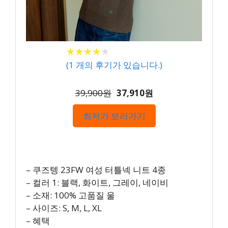
★
★
★
★
★
★
★
★
★
★
(
1
개의 후기가 있습니다.)
39,900원
37,910원
최저가 보러가기
– 쿠즈텡 23FW 여성 터틀넥 니트 4종
– 컬러 1: 블랙, 화이트, 그레이, 네이비
– 소재: 100% 고품질 울
– 사이즈: S, M, L, XL
– 혜택