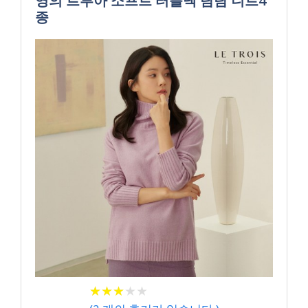
영의 르투아 소프트 터틀넥 탐탐 니트4
종
★
★
★
★
★
★
★
★
★
★