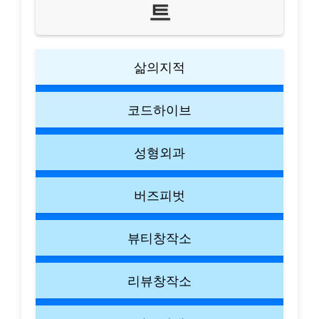
트
삶의지적
코드하이브
성형외과
버즈피벗
뷰티창작소
리뷰창작소