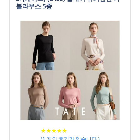
블라우스 5종
★
★
★
★
★
★
★
★
★
★
(
1
개의 후기가 있습니다.)