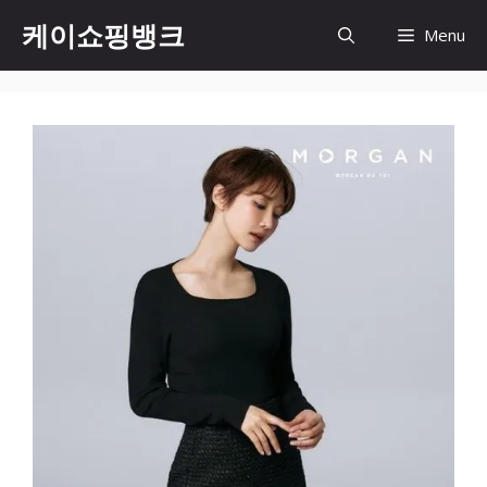
Skip
케이쇼핑뱅크
Menu
to
content