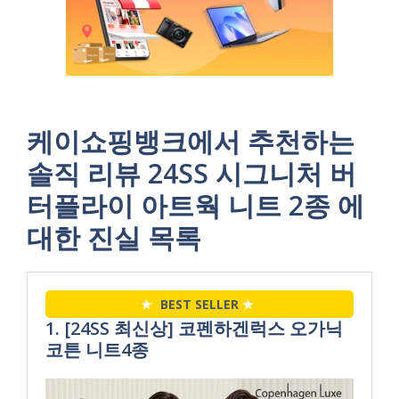
케이쇼핑뱅크에서 추천하는
솔직 리뷰 24SS 시그니처 버
터플라이 아트웍 니트 2종 에
대한 진실 목록
★
BEST SELLER
★
1. [24SS 최신상] 코펜하겐럭스 오가닉
코튼 니트4종