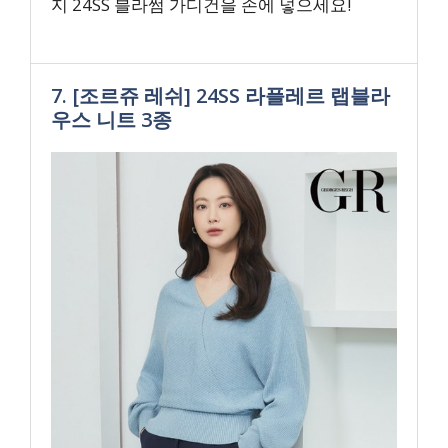
지 24SS 블라썸 가디건을 손에 넣으세요!
7. [조르쥬 레쉬] 24SS 라플레르 랩블라
우스 니트 3종