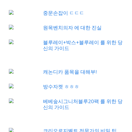
중문손잡이 ㄷㄷㄷ
원목벤치의자 에 대한 진실
블루레이+박스+블루레이 를 위한 당
신의 가이드
캐논디카 품목을 대해부!
방수자켓 ㅎㅎㅎ
베베숲시그니처블루20팩 를 위한 당
신의 가이드
크리오로지벨트 전문가의 비밀 팁