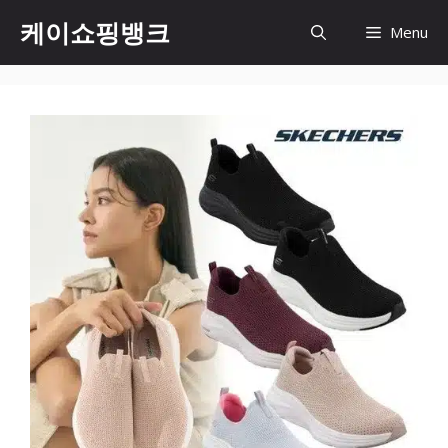
Skip
케이쇼핑뱅크
Menu
to
content