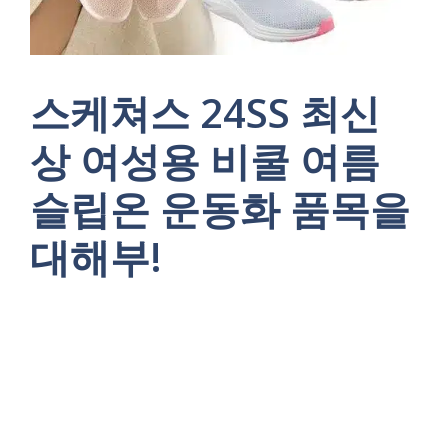
스케쳐스 24SS 최신
상 여성용 비쿨 여름
슬립온 운동화 품목을
대해부!