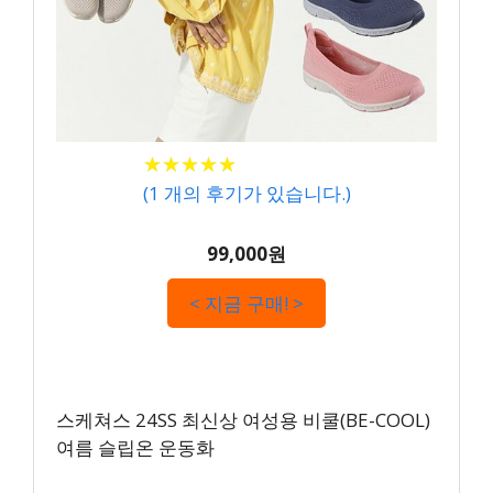
★
★
★
★
★
★
★
★
★
★
(
1
개의 후기가 있습니다.)
99,000원
< 지금 구매! >
스케쳐스 24SS 최신상 여성용 비쿨(BE-COOL)
여름 슬립온 운동화