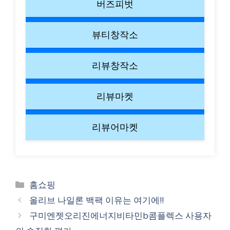
버즈피벗
뷰티창작소
리뷰창작소
리뷰마켓
리뷰어마켓
Categories
홈쇼핑
올리브 나일론 백팩 이유는 여기에!!
구미엔젯오리진에너지비타민b콤플렉스 사용자