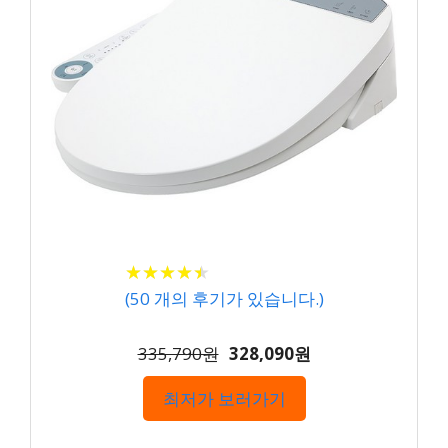
★
★
★
★
★
★
★
★
★
★
(
50
개의 후기가 있습니다.)
335,790원
328,090원
최저가 보러가기