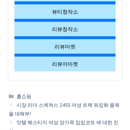
뷰티창작소
리뷰창작소
리뷰마켓
리뷰어마켓
Categories
홈쇼핑
시장 리더 스케쳐스 24SS 여성 트랙 워킹화 품목
을 대해부!
잇템 헤스티지 여성 양가죽 집업코트 에 대한 진