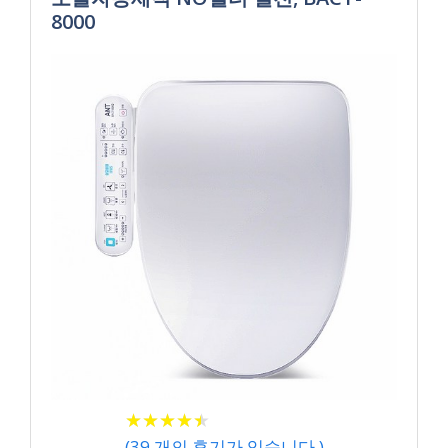
8000
★
★
★
★
★
★
★
★
★
★
(
39
개의 후기가 있습니다.)