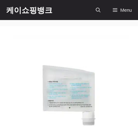
Skip
케이쇼핑뱅크
Menu
to
content