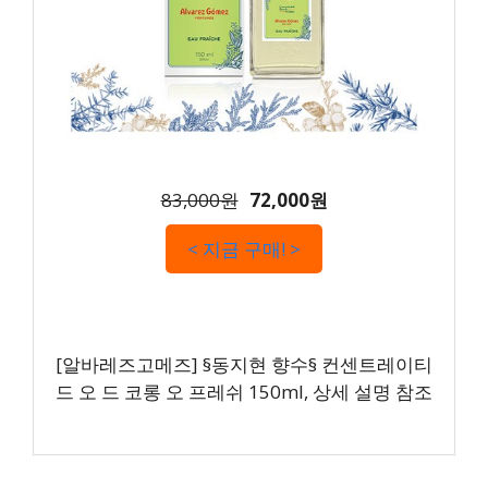
83,000원
72,000원
< 지금 구매! >
[알바레즈고메즈] §동지현 향수§ 컨센트레이티
드 오 드 코롱 오 프레쉬 150ml, 상세 설명 참조