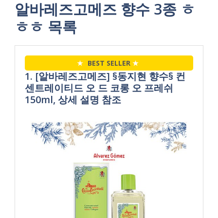
알바레즈고메즈 향수 3종 ㅎ
ㅎㅎ 목록
★
BEST SELLER
★
1. [알바레즈고메즈] §동지현 향수§ 컨
센트레이티드 오 드 코롱 오 프레쉬
150ml, 상세 설명 참조