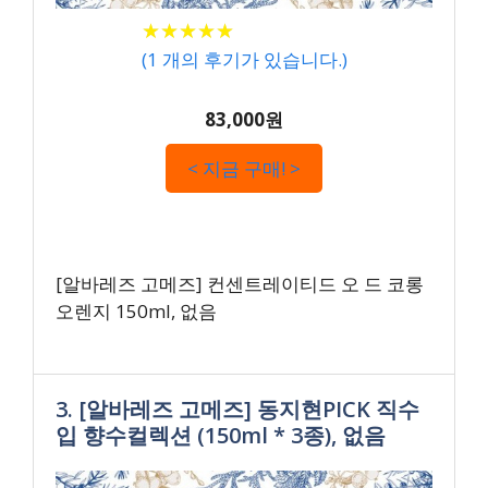
★
★
★
★
★
★
★
★
★
★
(
1
개의 후기가 있습니다.)
83,000원
< 지금 구매! >
[알바레즈 고메즈] 컨센트레이티드 오 드 코롱
오렌지 150ml, 없음
3. [알바레즈 고메즈] 동지현PICK 직수
입 향수컬렉션 (150ml * 3종), 없음