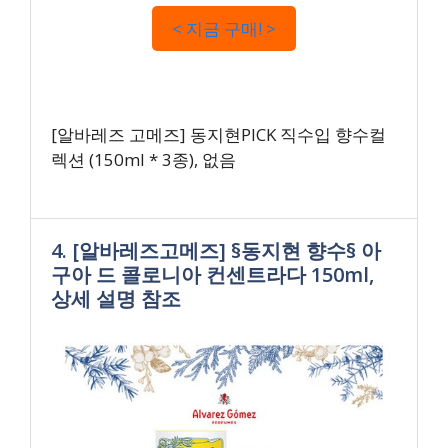
< 지금 구매! >
[알바레즈 고메즈] 동지현PICK 직수입 향수컬
렉션 (150ml * 3종), 없음
4. [알바레즈고메즈] §동지현 향수§ 아
구아 드 콜로니아 컨센트라다 150ml,
상세 설명 참조