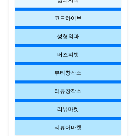
코드하이브
성형외과
버즈피벗
뷰티창작소
리뷰창작소
리뷰마켓
리뷰어마켓