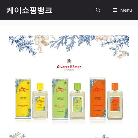
Skip
케이쇼핑뱅크
Menu
to
content