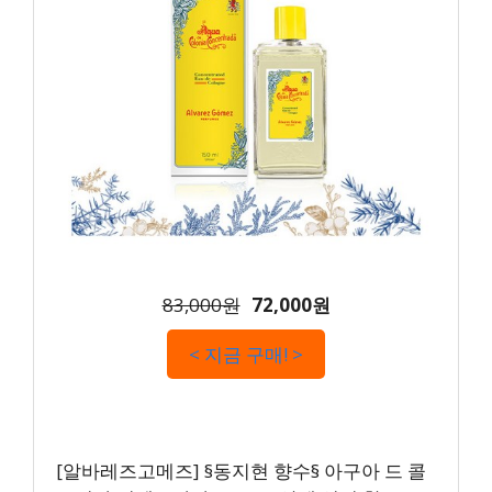
83,000원
72,000원
< 지금 구매! >
[알바레즈고메즈] §동지현 향수§ 아구아 드 콜