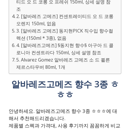
티드 오 드 코롱 오 프레쉬 150ml, 상세 설명 참
조
2. [알바레즈 고메즈] 컨센트레이티드 오 드 코롱
오렌지 150ml, 없음
3. [알바레즈 고메즈] 동지현PICK 직수입 향수컬
렉션 (150ml * 3종), 없음
4. [알바레즈고메즈] §동지현 향수§ 아구아 드 콜
로니아 컨센트라다 150ml, 상세 설명 참조
5. Alvarez Gomez 알바레즈 고메즈 소 드 쾰른
제르스타우버 80ml, 1개
알바레즈고메즈 향수 3종 ㅎ
ㅎㅎ
안녕하세요. 알바레즈고메즈 향수 3종 ㅎㅎㅎ에 대
해서 추천해드리겠습니다.
제품별 스펙과 가격대, 사용 후기까지 꼼꼼하게 비교