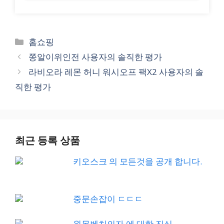
Categories
홈쇼핑
쫑알이위인전 사용자의 솔직한 평가
라비오라 레몬 허니 워시오프 팩X2 사용자의 솔
직한 평가
최근 등록 상품
키오스크 의 모든것을 공개 합니다.
중문손잡이 ㄷㄷㄷ
원목벤치의자 에 대한 진실