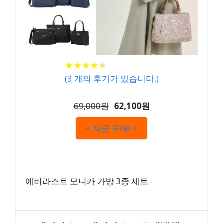
★
★
★
★
★
★
★
★
★
★
(
3
개의 후기가 있습니다.)
69,000원
62,100원
< 지금 구매! >
에버라스트 모니카 가방 3종 세트