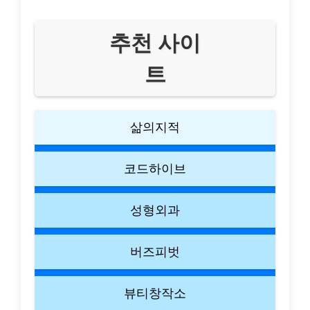
추천 사이
트
삶의지적
코드하이브
성형외과
버즈피벗
뷰티창작소