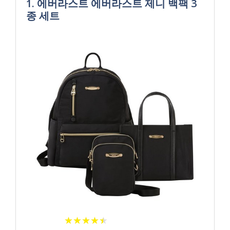
1. 에버라스트 에버라스트 제니 백팩 3
종 세트
★
★
★
★
★
★
★
★
★
★