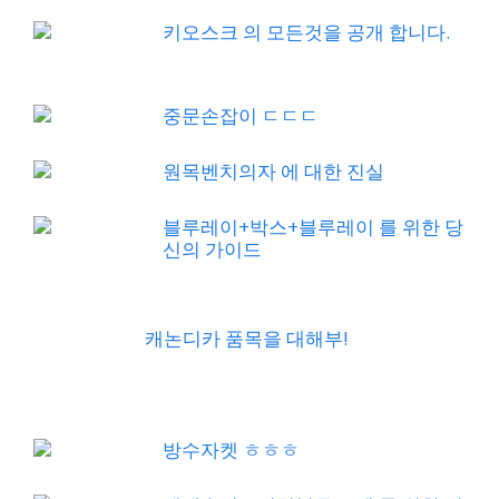
키오스크 의 모든것을 공개 합니다.
중문손잡이 ㄷㄷㄷ
원목벤치의자 에 대한 진실
블루레이+박스+블루레이 를 위한 당
신의 가이드
캐논디카 품목을 대해부!
방수자켓 ㅎㅎㅎ
베베숲시그니처블루20팩 를 위한 당
신의 가이드