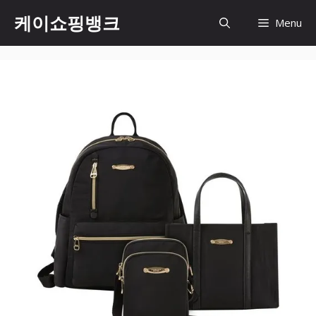
Skip
케이쇼핑뱅크
Menu
to
content