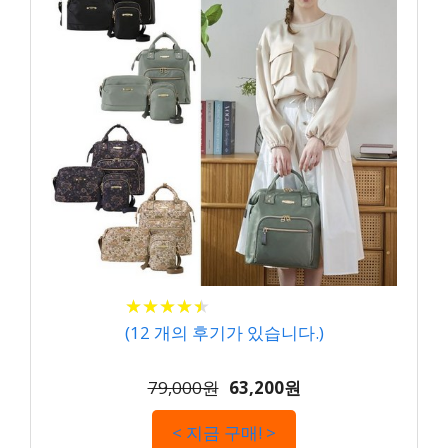
★
★
★
★
★
★
★
★
★
★
(
12
개의 후기가 있습니다.)
79,000원
63,200원
< 지금 구매! >