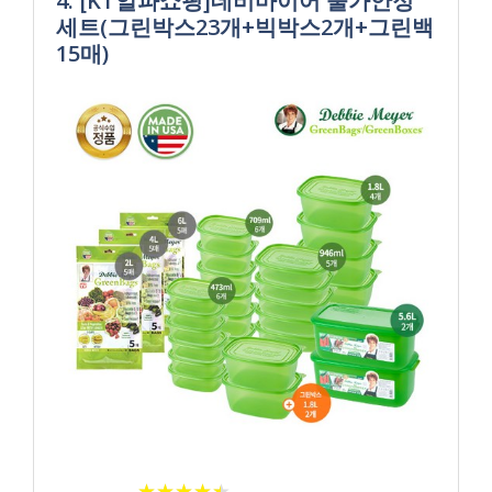
4. [KT알파쇼핑]데비마이어 물가안정
세트(그린박스23개+빅박스2개+그린백
15매)
★
★
★
★
★
★
★
★
★
★