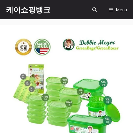
Skip
케이쇼핑뱅크
Menu
to
content