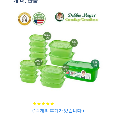
개 더, 단품
★
★
★
★
★
★
★
★
★
★
(
14
개의 후기가 있습니다.)