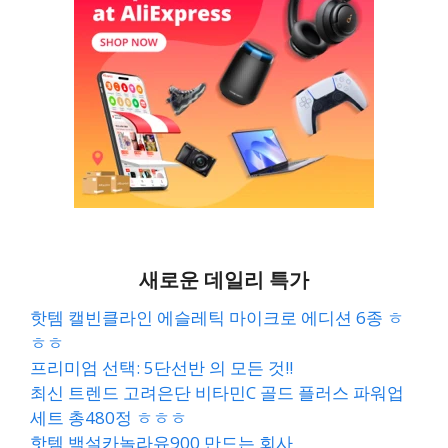
새로운 데일리 특가
핫템 캘빈클라인 에슬레틱 마이크로 에디션 6종 ㅎ
ㅎㅎ
프리미엄 선택: 5단선반 의 모든 것!!
최신 트렌드 고려은단 비타민C 골드 플러스 파워업
세트 총480정 ㅎㅎㅎ
핫템 백설카놀라유900 만드는 회사