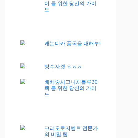
이 를 위한 당신의 가이
드
캐논디카 품목을 대해부!
방수자켓 ㅎㅎㅎ
베베숲시그니처블루20
팩 를 위한 당신의 가이
드
크리오로지벨트 전문가
의 비밀 팁