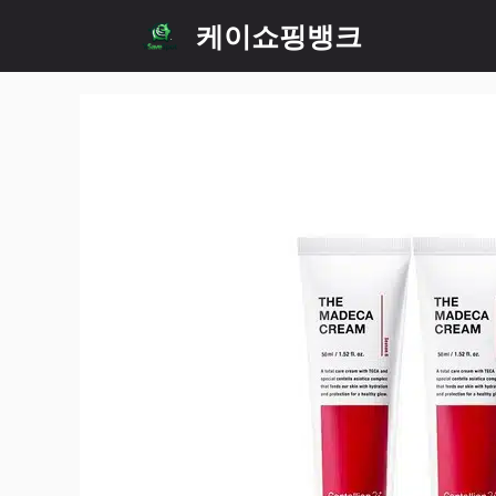
Skip
케이쇼핑뱅크
to
content