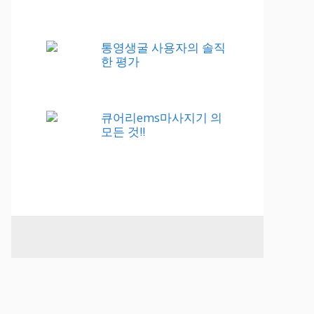
통영생굴 사용자의 솔직
한 평가
큐어리ems마사지기 의
모든 것!!