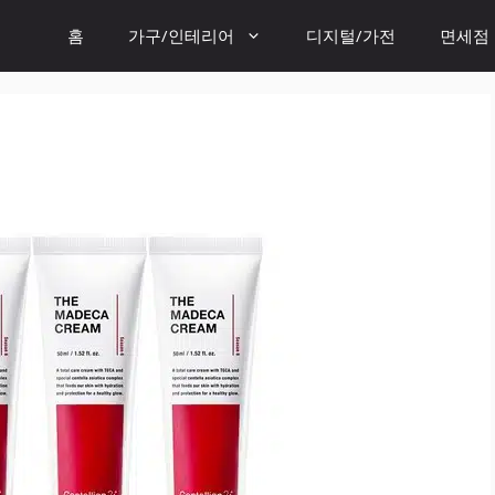
홈
가구/인테리어
디지털/가전
면세점