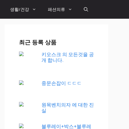
생활/건강
패션의류
최근 등록 상품
키오스크 의 모든것을 공
개 합니다.
중문손잡이 ㄷㄷㄷ
원목벤치의자 에 대한 진
실
블루레이+박스+블루레