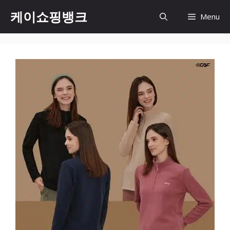
Skip
케이쇼핑뱅크
Menu
to
content