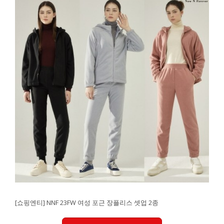
[쇼핑엔티] NNF 23FW 여성 포근 장플리스 셋업 2종