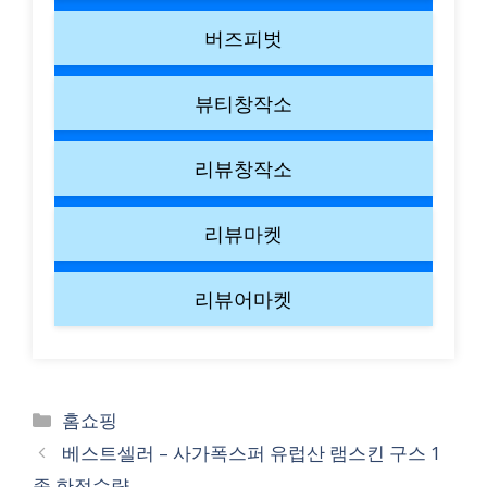
버즈피벗
뷰티창작소
리뷰창작소
리뷰마켓
리뷰어마켓
Categories
홈쇼핑
베스트셀러 – 사가폭스퍼 유럽산 램스킨 구스 1
종 한정수량