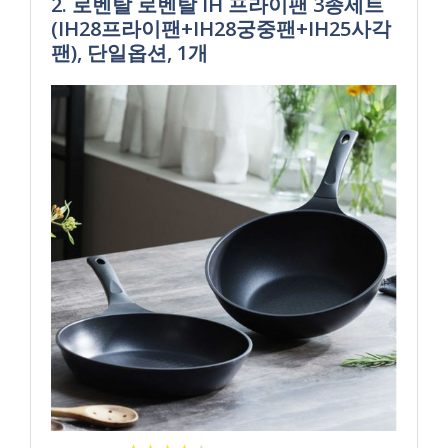
2. 로벤탈 로벤탈 IH 프라이팬 3종세트
(IH28프라이팬+IH28궁중팬+IH25사각
팬), 단일옵션, 1개