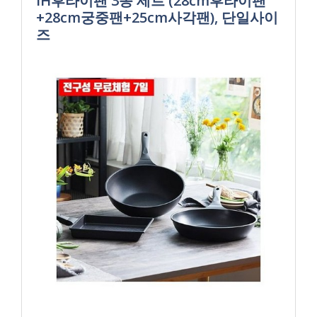
IH후라이팬 3종 세트 (28cm후라이팬
+28cm궁중팬+25cm사각팬), 단일사이
즈