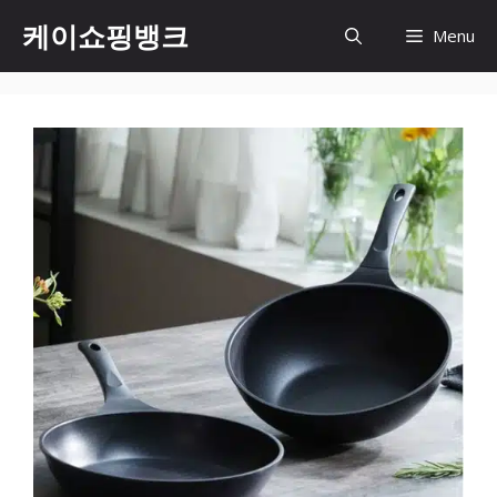
Skip
케이쇼핑뱅크
Menu
to
content