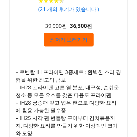
★
★
★
★
★
★
★
★
★
★
(
21
개의 후기가 있습니다.)
39,900원
36,300원
최저가 보러가기
– 로벤탈 IH 프라이팬 3종세트 : 완벽한 조리 경
험을 위한 최고의 콤보
– IH28 프라이팬 고른 열 분포, 내구성, 손쉬운
청소 등 모든 요소를 갖춘 다용도 프라이팬
– IH28 궁중팬 깊고 넓은 팬으로 다양한 요리
에 활용 가능한 필수품
– IH25 사각 팬 번들빵 구이부터 김치볶음까
지, 다양한 요리를 만들기 위한 이상적인 크기
와 모양