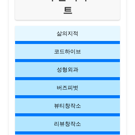
트
삶의지적
코드하이브
성형외과
버즈피벗
뷰티창작소
리뷰창작소