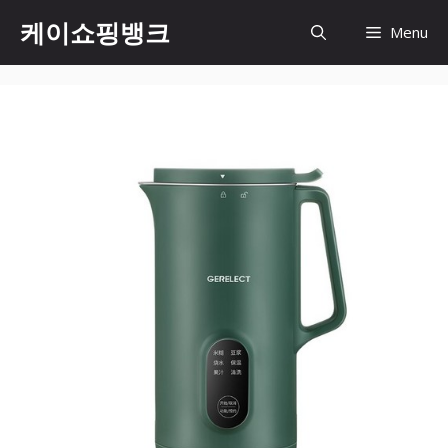
Skip
케이쇼핑뱅크
Menu
to
content