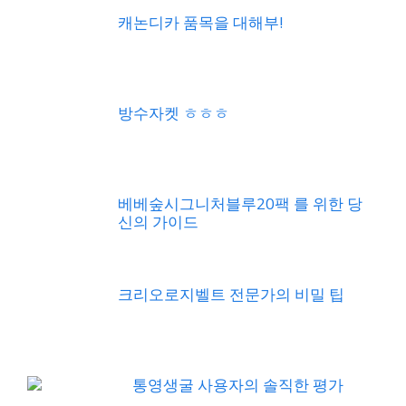
캐논디카 품목을 대해부!
방수자켓 ㅎㅎㅎ
베베숲시그니처블루20팩 를 위한 당
신의 가이드
크리오로지벨트 전문가의 비밀 팁
통영생굴 사용자의 솔직한 평가
큐어리ems마사지기 의 모든 것!!