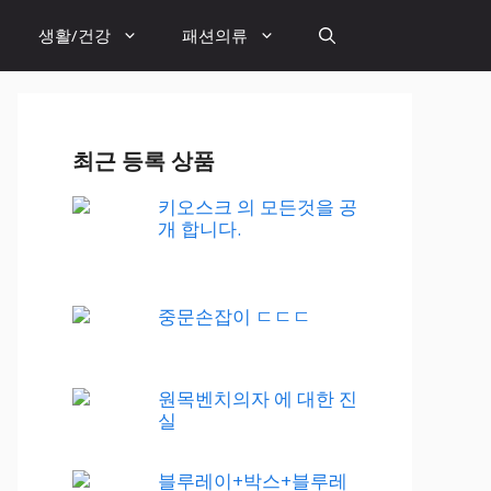
생활/건강
패션의류
최근 등록 상품
키오스크 의 모든것을 공
개 합니다.
중문손잡이 ㄷㄷㄷ
원목벤치의자 에 대한 진
실
블루레이+박스+블루레