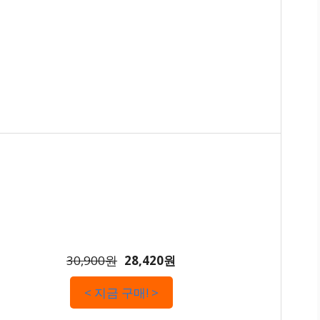
m
30,900원
28,420원
< 지금 구매! >