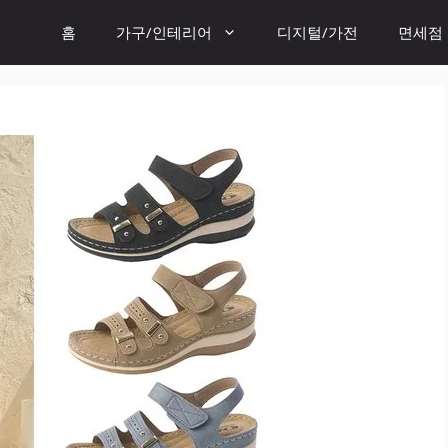
홈
가구/인테리어
디지털/가전
면세점