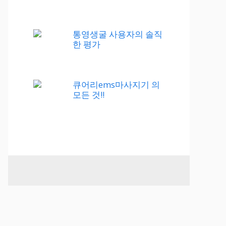
통영생굴 사용자의 솔직
한 평가
큐어리ems마사지기 의
모든 것!!