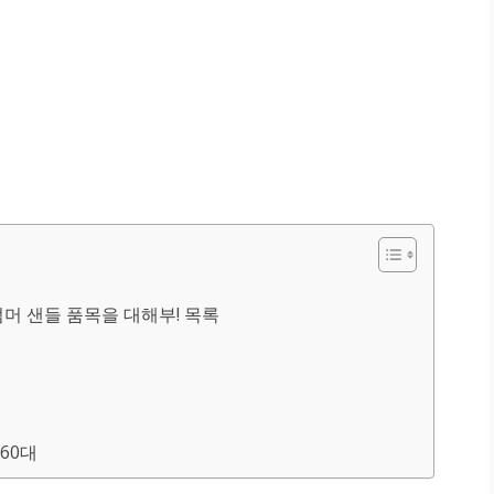
머 샌들 품목을 대해부! 목록
60대