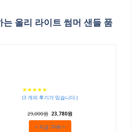
는 올리 라이트 썸머 샌들 품
★
★
★
★
★
★
★
★
★
★
(
3
개의 후기가 있습니다.)
29,000원
23,780원
< 지금 구매! >