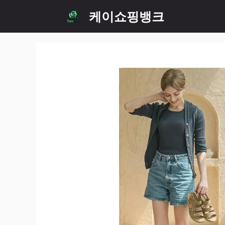
Skip
케이쇼핑뱅크
to
content