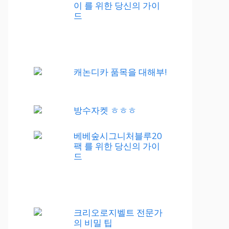
이 를 위한 당신의 가이
드
캐논디카 품목을 대해부!
방수자켓 ㅎㅎㅎ
베베숲시그니처블루20
팩 를 위한 당신의 가이
드
크리오로지벨트 전문가
의 비밀 팁