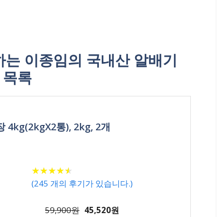
는 이종임의 국내산 알배기
! 목록
g(2kgX2통), 2kg, 2개
★
★
★
★
★
★
★
★
★
★
(
245
개의 후기가 있습니다.)
59,900원
45,520원