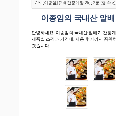
5. [이종임] (24) 간장게장 2kg 2통 (총 4k
이종임의 국내산 알배기
안녕하세요. 이종임의 국내산 알배기 간장게장
제품별 스펙과 가격대, 사용 후기까지 꼼꼼
겠습니다