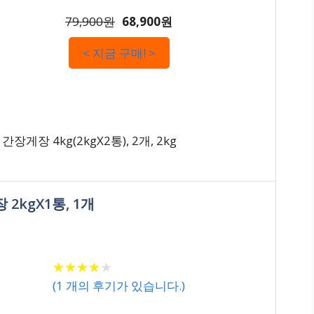
79,900원
68,900원
< 지금 구매! >
게장 4kg(2kgX2통), 2개, 2kg
2kgX1통, 1개
★
★
★
★
★
★
★
★
★
★
(
1
개의 후기가 있습니다.)