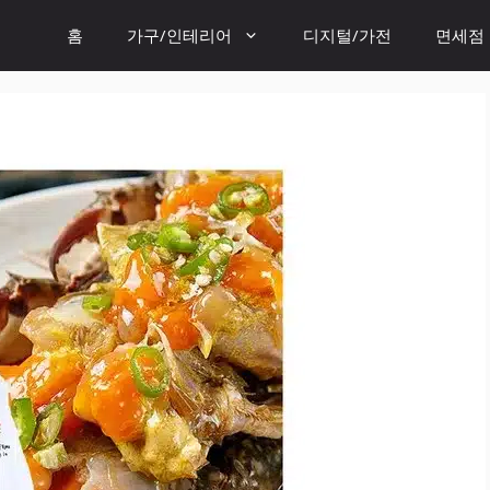
홈
가구/인테리어
디지털/가전
면세점