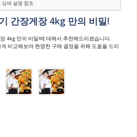
g), 상세 설명 참조
 간장게장 4kg 만의 비밀!
 4kg 만의 비밀!에 대해서 추천해드리겠습니다.
하게 비교해보며 현명한 구매 결정을 위해 도움을 드리