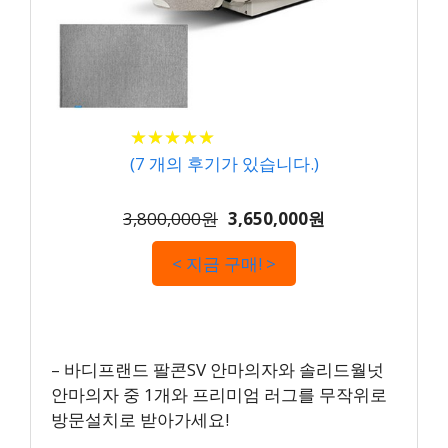
★
★
★
★
★
★
★
★
★
★
(
7
개의 후기가 있습니다.)
3,800,000원
3,650,000원
< 지금 구매! >
– 바디프랜드 팔콘SV 안마의자와 솔리드월넛
안마의자 중 1개와 프리미엄 러그를 무작위로
방문설치로 받아가세요!