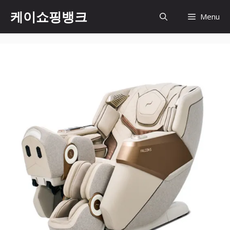
Skip
케이쇼핑뱅크
Menu
to
content