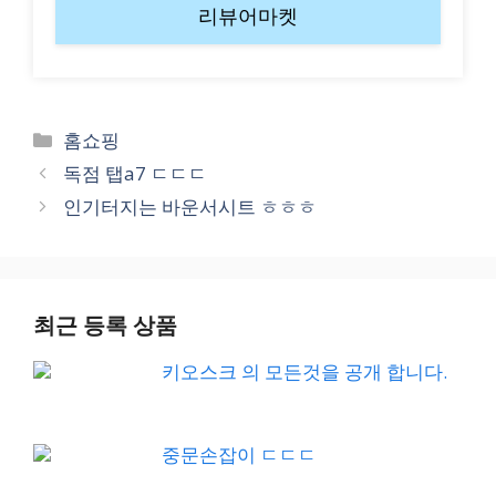
리뷰어마켓
Categories
홈쇼핑
독점 탭a7 ㄷㄷㄷ
인기터지는 바운서시트 ㅎㅎㅎ
최근 등록 상품
키오스크 의 모든것을 공개 합니다.
중문손잡이 ㄷㄷㄷ