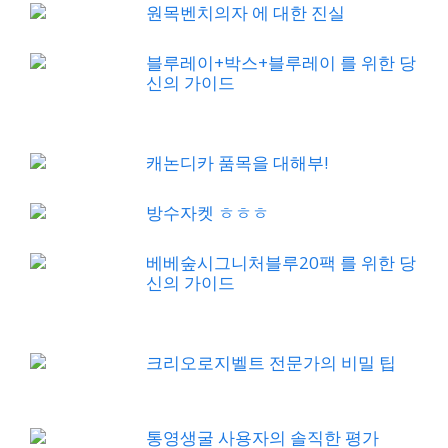
원목벤치의자 에 대한 진실
블루레이+박스+블루레이 를 위한 당
신의 가이드
캐논디카 품목을 대해부!
방수자켓 ㅎㅎㅎ
베베숲시그니처블루20팩 를 위한 당
신의 가이드
크리오로지벨트 전문가의 비밀 팁
통영생굴 사용자의 솔직한 평가