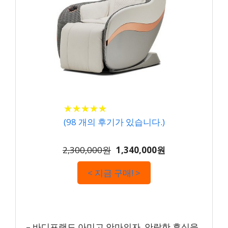
★
★
★
★
★
★
★
★
★
★
(
98
개의 후기가 있습니다.)
2,300,000원
1,340,000원
< 지금 구매! >
– 바디프랜드 아미고 안마의자, 안락한 휴식을