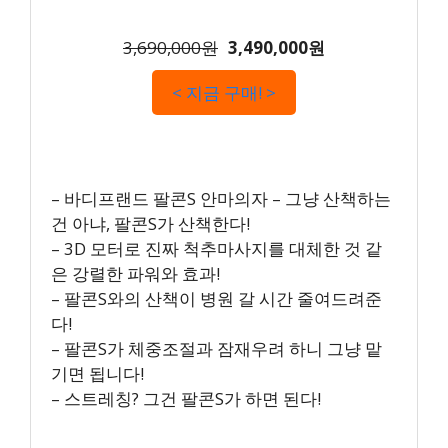
3,690,000원
3,490,000원
< 지금 구매! >
– 바디프랜드 팔콘S 안마의자 – 그냥 산책하는
건 아냐, 팔콘S가 산책한다!
– 3D 모터로 진짜 척추마사지를 대체한 것 같
은 강렬한 파워와 효과!
– 팔콘S와의 산책이 병원 갈 시간 줄여드려준
다!
– 팔콘S가 체중조절과 잠재우려 하니 그냥 맡
기면 됩니다!
– 스트레칭? 그건 팔콘S가 하면 된다!