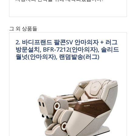
그 외 상품들
2. 바디프랜드 팔콘SV 안마의자 + 러그
방문설치, BFR-7212(안마의자), 솔리드
월넛(안마의자), 랜덤발송(러그)