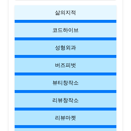
삶의지적
코드하이브
성형외과
버즈피벗
뷰티창작소
리뷰창작소
리뷰마켓