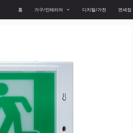
홈
가구/인테리어
디지털/가전
면세점