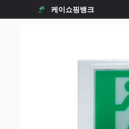
Skip
케이쇼핑뱅크
to
content