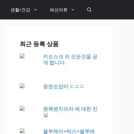
생활/건강
패션의류
최근 등록 상품
키오스크 의 모든것을 공
개 합니다.
중문손잡이 ㄷㄷㄷ
원목벤치의자 에 대한 진
실
블루레이+박스+블루레