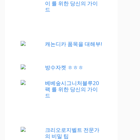
이 를 위한 당신의 가이
드
캐논디카 품목을 대해부!
방수자켓 ㅎㅎㅎ
베베숲시그니처블루20
팩 를 위한 당신의 가이
드
크리오로지벨트 전문가
의 비밀 팁