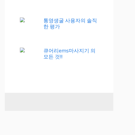
통영생굴 사용자의 솔직
한 평가
큐어리ems마사지기 의
모든 것!!