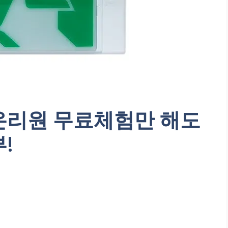
온리원 무료체험만 해도
!