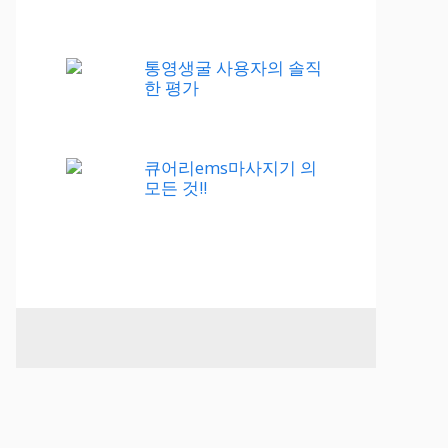
통영생굴 사용자의 솔직
한 평가
큐어리ems마사지기 의
모든 것!!