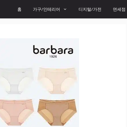
홈
가구/인테리어
디지털/가전
면세점