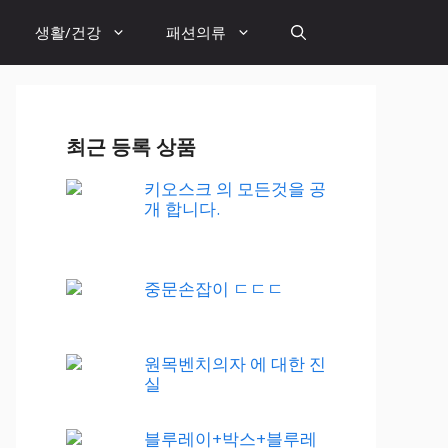
생활/건강
패션의류
최근 등록 상품
키오스크 의 모든것을 공
개 합니다.
중문손잡이 ㄷㄷㄷ
원목벤치의자 에 대한 진
실
블루레이+박스+블루레