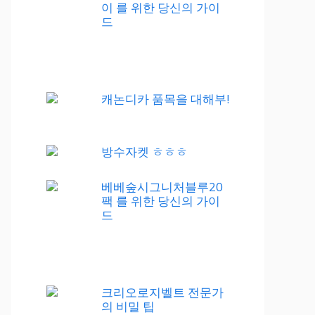
이 를 위한 당신의 가이
드
캐논디카 품목을 대해부!
방수자켓 ㅎㅎㅎ
베베숲시그니처블루20
팩 를 위한 당신의 가이
드
크리오로지벨트 전문가
의 비밀 팁