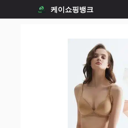
Skip
케이쇼핑뱅크
to
content