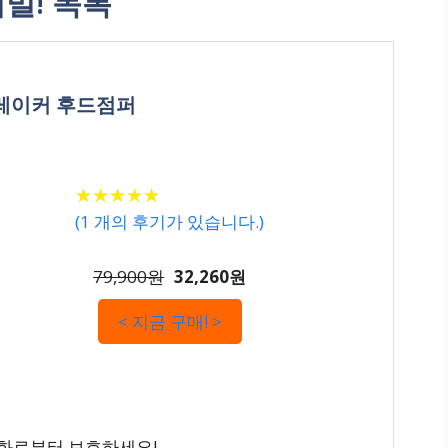
밀! 목록
브레이커 후드점퍼
★
★
★
★
★
★
★
★
★
★
(
1
개의 후기가 있습니다.)
79,900원
32,260원
< 지금 구매! >
변화로부터 보호하세요!