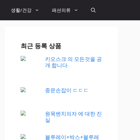
생활/건강
패션의류
최근 등록 상품
키오스크 의 모든것을 공
개 합니다.
중문손잡이 ㄷㄷㄷ
원목벤치의자 에 대한 진
실
블루레이+박스+블루레