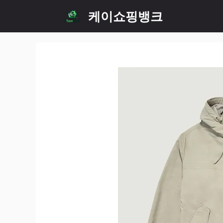
Skip
케이쇼핑뱅크
to
content