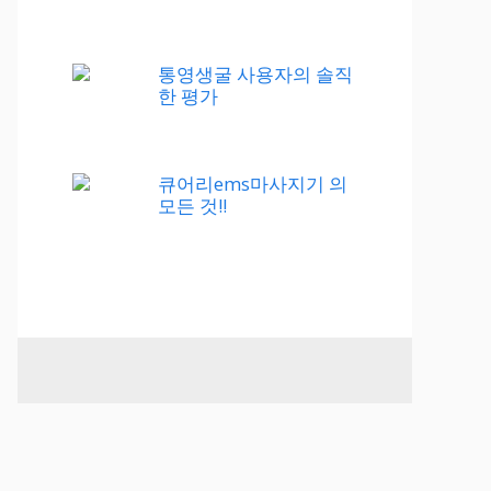
통영생굴 사용자의 솔직
한 평가
큐어리ems마사지기 의
모든 것!!