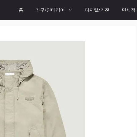
홈
가구/인테리어
디지털/가전
면세점