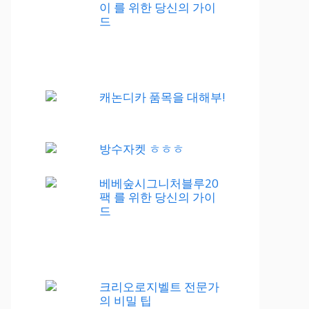
이 를 위한 당신의 가이
드
캐논디카 품목을 대해부!
방수자켓 ㅎㅎㅎ
베베숲시그니처블루20
팩 를 위한 당신의 가이
드
크리오로지벨트 전문가
의 비밀 팁