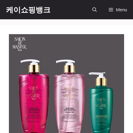
Skip
케이쇼핑뱅크
Menu
to
content