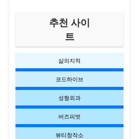
추천 사이
트
삶의지적
코드하이브
성형외과
버즈피벗
뷰티창작소