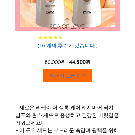
★
★
★
★
★
★
★
★
★
★
(
16
개의 후기가 있습니다.)
80,000원
44,500원
최저가 보러가기
– 새로운 리케아 더 살롱 케어 캐시미어 터치
샴푸와 린스 세트로 풍성하고 건강한 머릿결을
가꿔보세요!
– 이 듀오 세트는 부드러운 촉감과 광택을 위해