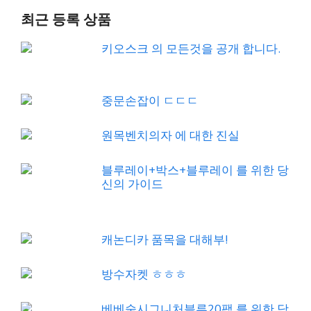
최근 등록 상품
키오스크 의 모든것을 공개 합니다.
중문손잡이 ㄷㄷㄷ
원목벤치의자 에 대한 진실
블루레이+박스+블루레이 를 위한 당
신의 가이드
캐논디카 품목을 대해부!
방수자켓 ㅎㅎㅎ
베베숲시그니처블루20팩 를 위한 당