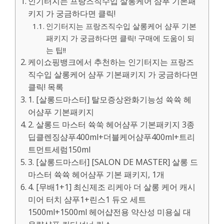
인기터지는 프랑즈직수입 살롱케어 샴푸 기본패
키지 가 궁금하다면 클릭!
인기터지는 프랑즈직수입 살롱케어 샴푸 기본
패키지 가 궁금하다면 클릭! 구매에 도움이 되
는 팁!!
케이쇼핑뱅크에서 추천하는 인기터지는 프랑즈
직수입 살롱케어 샴푸 기본패키지 가 궁금하다면
클릭! 목록
1. [살롱드마스터] 탈모증상완화기능성 쓕쓕 헤
어샴푸 기본패키지
2. 살롱드 마스터 쓕쑥 헤어샴푸 기본패키지 3종
딥클렌징샴푸400ml+더블케어샴푸400ml+트리
트먼트세럼150ml
3. [살롱드마스터] [SALON DE MASTER] 살롱 드
마스터 쓕쓕 헤어샴푸 기본 패키지, 1개
4. [무배1+1] 최신제조 리케아 더 살롱 케어 캐시
미어 터치 샴푸1+린스1 듀오 세트
1500ml+1500ml 헤어샵전용 약산성 미용실 대