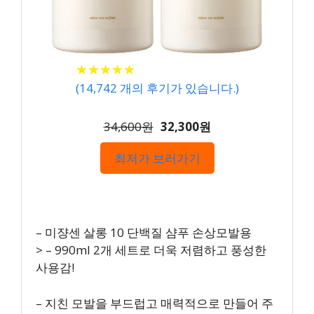
★
★
★
★
★
★
★
★
★
★
(
14,742
개의 후기가 있습니다.)
34,600원
32,300원
최저가 보러가기
– 미쟝센 살롱 10 단백질 샴푸 손상모발용
> – 990ml 2개 세트로 더욱 저렴하고 풍성한
사용감!
– 지친 모발을 부드럽고 매력적으로 만들어 주