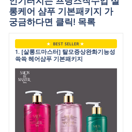
인기터지는 프랑즈직수입 살
롱케어 샴푸 기본패키지 가
궁금하다면 클릭! 목록
★
BEST SELLER
★
1. [살롱드마스터] 탈모증상완화기능성
쓕쓕 헤어샴푸 기본패키지