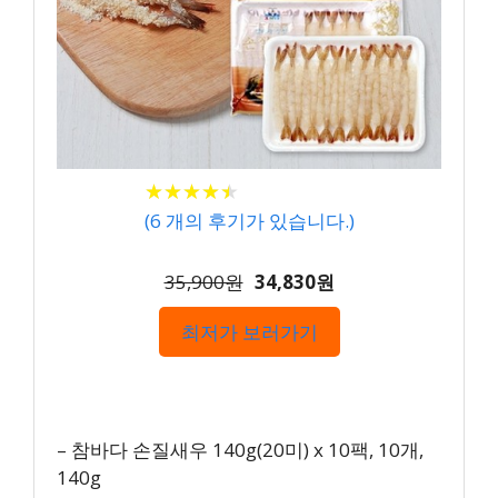
★
★
★
★
★
★
★
★
★
★
(
6
개의 후기가 있습니다.)
35,900원
34,830원
최저가 보러가기
– 참바다 손질새우 140g(20미) x 10팩, 10개,
140g