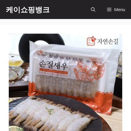
Skip
케이쇼핑뱅크
Menu
to
content