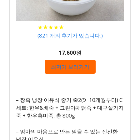
★
★
★
★
★
★
★
★
★
★
(
821
개의 후기가 있습니다.)
17,600원
최저가 보러가기
– 짱죽 냉장 이유식 중기 죽2(9~10개월부터) C
세트: 한우&배죽 + 그린야채닭죽 + 대구살가지
죽 + 한우흑미죽, 총 800g
– 엄마의 마음으로 만든 믿을 수 있는 신선한
냉장 이유식