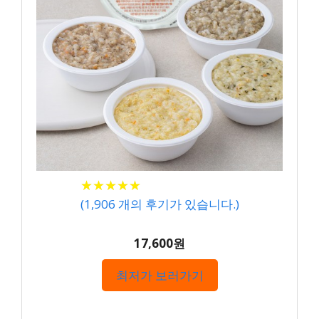
★
★
★
★
★
★
★
★
★
★
(
1,906
개의 후기가 있습니다.)
17,600원
최저가 보러가기