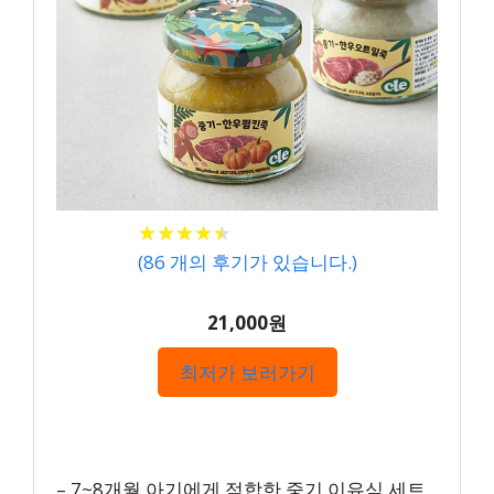
★
★
★
★
★
★
★
★
★
★
(
86
개의 후기가 있습니다.)
21,000원
최저가 보러가기
– 7~8개월 아기에게 적합한 중기 이유식 세트