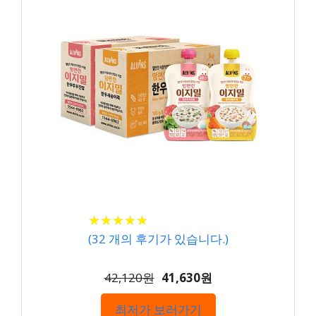
★
★
★
★
★
★
★
★
★
★
(
32
개의 후기가 있습니다.)
42,120원
41,630원
최저가 보러가기