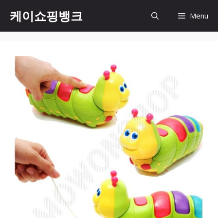
Skip
케이쇼핑뱅크
Menu
to
content