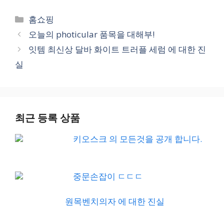
Categories
홈쇼핑
오늘의 photicular 품목을 대해부!
잇템 최신상 달바 화이트 트러플 세럼 에 대한 진
실
최근 등록 상품
키오스크 의 모든것을 공개 합니다.
중문손잡이 ㄷㄷㄷ
원목벤치의자 에 대한 진실