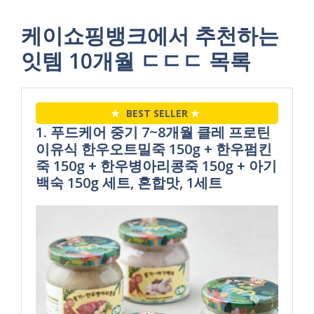
케이쇼핑뱅크에서 추천하는
잇템 10개월 ㄷㄷㄷ 목록
★
BEST SELLER
★
1. 푸드케어 중기 7~8개월 클레 프로틴
이유식 한우오트밀죽 150g + 한우펌킨
죽 150g + 한우병아리콩죽 150g + 아기
백숙 150g 세트, 혼합맛, 1세트