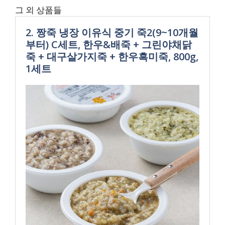
그 외 상품들
2. 짱죽 냉장 이유식 중기 죽2(9~10개월
부터) C세트, 한우&배죽 + 그린야채닭
죽 + 대구살가지죽 + 한우흑미죽, 800g,
1세트