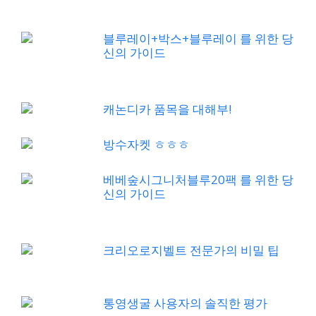
블루레이+박스+블루레이 를 위한 당
신의 가이드
캐논디카 품목을 대해부!
방수자켓 ㅎㅎㅎ
베베숲시그니처블루20팩 를 위한 당
신의 가이드
크리오로지벨트 전문가의 비밀 팁
통영생굴 사용자의 솔직한 평가