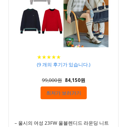
★
★
★
★
★
★
★
★
★
★
(
9
개의 후기가 있습니다.)
99,000원
84,150원
최저가 보러가기
– 울시의 여성 23FW 울블렌디드 라운딩 니트