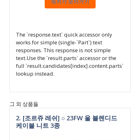
최저가 보러가기
The `response.text` quick accessor only
works for simple (single-`Part`) text
responses. This response is not simple
text.Use the `result.parts` accessor or the
full `result.candidates[index].content.parts`
lookup instead.
그 외 상품들
2. [조르쥬 레쉬] ○ 23FW 울 블렌디드
케이블 니트 3종