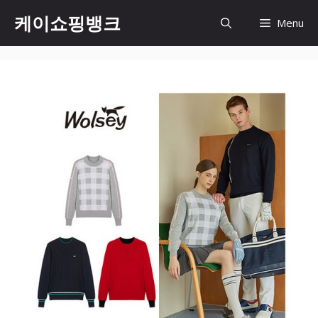
Skip
케이쇼핑뱅크
Menu
to
content