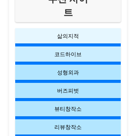
트
삶의지적
코드하이브
성형외과
버즈피벗
뷰티창작소
리뷰창작소