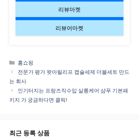
리뷰마켓
리뷰어마켓
Categories
홈쇼핑
전문가 평가 왓아릴리프 캡슐세제 더블세트 만드
는 회사
인기터지는 프랑즈직수입 살롱케어 샴푸 기본패
키지 가 궁금하다면 클릭!
최근 등록 상품