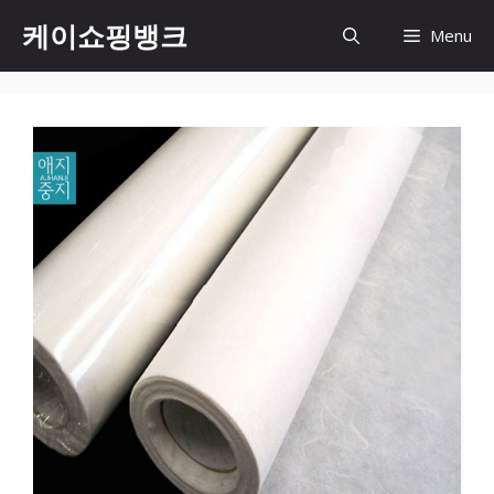
Skip
케이쇼핑뱅크
Menu
to
content