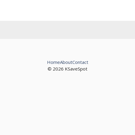
Home
About
Contact
© 2026 KSaveSpot