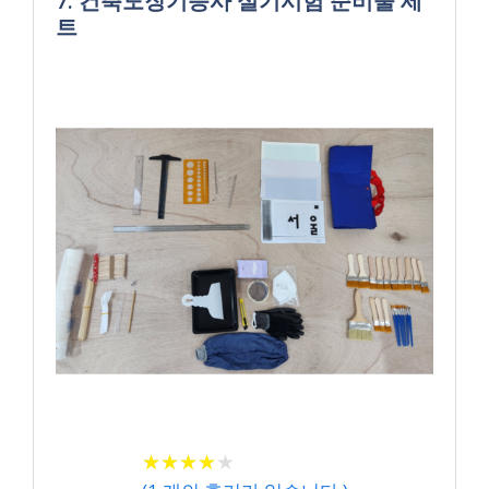
7. 건축도장기능사 실기시험 준비물 세
트
★
★
★
★
★
★
★
★
★
★