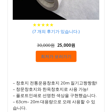
★
★
★
★
★
★
★
★
★
★
(
7
개의 후기가 있습니다.)
30,000원
25,000원
최저가 보러가기
– 창호지 전통운용창호지 20m 질기고짱짱함!
– 창문창호지와 한옥창호지로 사용 가능!
– 플로트인쇄로 선명한 색상을 구현했습니다.
– 63cm– 20m 대용량으로 오래 사용할 수 있
습니다.