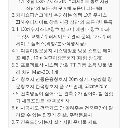
잇템 LX하우시스 ZIN 수퍼세이브 창호 시공
상담 의 모든 것!! 구매에 도움이 되는 팁!!
케이쇼핑뱅크에서 추천하는 잇템 LX하우시스
ZIN 수퍼세이브 창호 시공 상담 의 모든 것!! 목록
1. LX하우시스 LX창호 발코니 베란다 창호 아파
트 샷시교체 / 수퍼세이브 / 견적 문의, 1개, 수퍼
세이브 플러스(외창/본사직영시공)
2. 여닫이창문풍지 시스템창호 방풍 스트랩 테이
프 패킹, 10m 여닫이창문풍지 (대형 창 2개)
3. 프로젝트창 시스템 창호 TT 외풍 소음 빗물 벌
레 차단 Max-3D, 1개
4. 창호지 전통운용창호지 20m 질기고짱짱함 창
문창호지 한옥창호지 플로트인쇄, 63cm*20m
5. 건축명장이 짚어주는 건축주가 알아야 할 집짓
기 체크포인트, 주택문화사
6. 시공사도 건축가도 안 알려주는 건축주만이 알
려줄 수 있는 집짓기 진실:, 주택문화사
7. 건축도장기능사 실기시험 준비물 세트