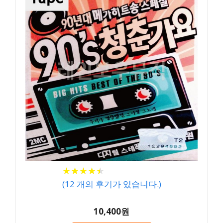
★
★
★
★
★
★
★
★
★
★
(
12
개의 후기가 있습니다.)
10,400원