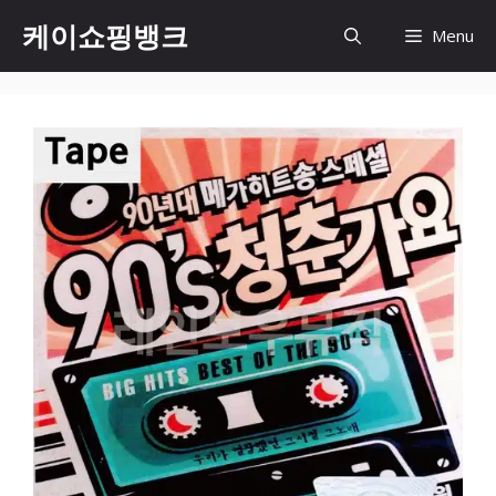
Skip
케이쇼핑뱅크
Menu
to
content