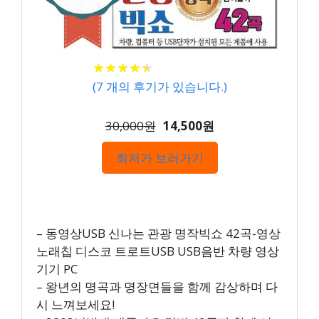
★
★
★
★
★
★
★
★
★
★
(
7
개의 후기가 있습니다.)
30,000원
14,500원
최저가 보러가기
– 동영상USB 신나는 관광 명작빅쇼 42곡-영상
노래칩 디스코 트로트USB USB음반 차량 영상
기기 PC
– 왕년의 명곡과 명장면들을 함께 감상하며 다
시 느껴보세요!