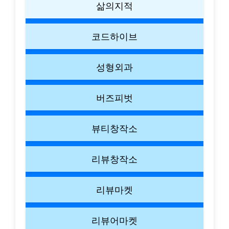
삶의지적
코드하이브
성형외과
버즈피벗
뷰티창작소
리뷰창작소
리뷰마켓
리뷰어마켓