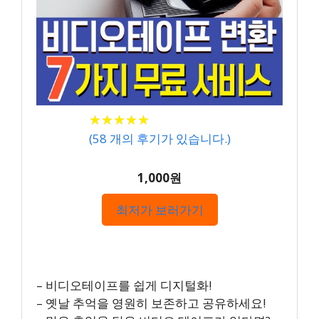
★
★
★
★
★
★
★
★
★
★
(
58
개의 후기가 있습니다.)
1,000원
최저가 보러가기
– 비디오테이프를 쉽게 디지털화!
– 옛날 추억을 영원히 보존하고 공유하세요!