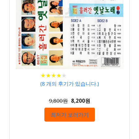
★
★
★
★
★
★
★
★
★
★
(
8
개의 후기가 있습니다.)
9,800원
8,200원
최저가 보러가기