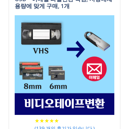
용량에 맞게 구매, 1개
★
★
★
★
★
★
★
★
★
★
(
139
개의 후기가 있습니다.)