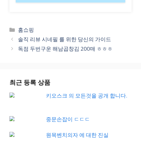
Categories
홈쇼핑
솔직 리뷰 시네필 를 위한 당신의 가이드
독점 두번구운 해남곱창김 200매 ㅎㅎㅎ
최근 등록 상품
키오스크 의 모든것을 공개 합니다.
중문손잡이 ㄷㄷㄷ
원목벤치의자 에 대한 진실