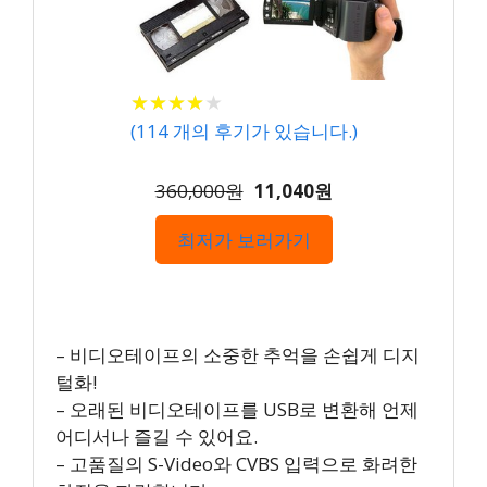
★
★
★
★
★
★
★
★
★
★
(
114
개의 후기가 있습니다.)
360,000원
11,040원
최저가 보러가기
– 비디오테이프의 소중한 추억을 손쉽게 디지
털화!
– 오래된 비디오테이프를 USB로 변환해 언제
어디서나 즐길 수 있어요.
– 고품질의 S-Video와 CVBS 입력으로 화려한